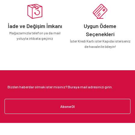
İade ve Değişim İmkanı
Uygun Ödeme
Mağazamızla telefon ya da mail
Seçenekleri
yoluyla irtibata geçiniz
İster Kredi Kartı ister Kapıda isterseniz
de havale ile ödeyin!
Abone Ol