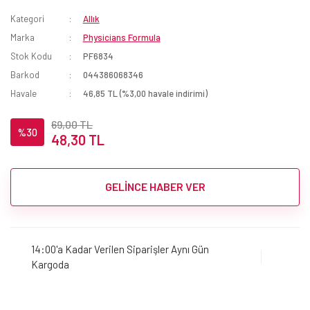
Kategori
Allık
Marka
Physicians Formula
Stok Kodu
PF6834
Barkod
044386068346
Havale
46,85 TL (%3,00 havale indirimi)
69,00 TL
%30
48,30 TL
GELİNCE HABER VER
14:00'a Kadar Verilen Siparişler Aynı Gün
Kargoda