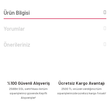
Ürün Bilgisi
Yorumlar
Önerileriniz
%100 Güvenli Alışveriş
Ücretsiz Kargo Avantajı
256Bit SSL sertifikası ile tüm
2500 TL ve üzeri verdiğiniz tüm
siparişleriniz güvende.Keyifli
siparişlerinizde ücretsiz kargo fırsatı!
Alışverişler!