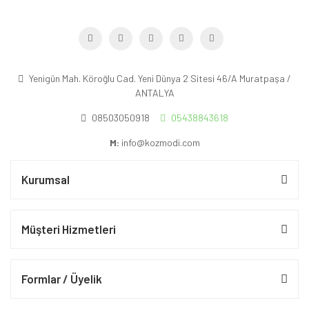
Yenigün Mah. Köroğlu Cad. Yeni Dünya 2 Sitesi 46/A Muratpaşa /
ANTALYA
08503050918
05438843618
M:
info@kozmodi.com
Kurumsal
Müşteri Hizmetleri
Formlar / Üyelik