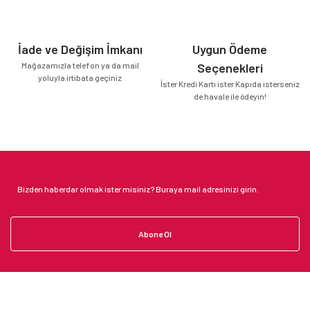
İade ve Değişim İmkanı
Uygun Ödeme
Mağazamızla telefon ya da mail
Seçenekleri
yoluyla irtibata geçiniz
İster Kredi Kartı ister Kapıda isterseniz
de havale ile ödeyin!
Abone Ol