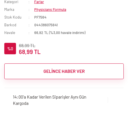
Kategori
Farlar
Marka
Physicians Formula
Stok Kodu
PF7564
Barkod
044386075641
Havale
66,92 TL (%3,00 havale indirimi)
68,99 TL
%0
68,99 TL
GELİNCE HABER VER
14:00'a Kadar Verilen Siparişler Aynı Gün
Kargoda