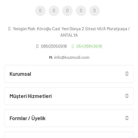
Yenigün Mah. Köroğlu Cad. Yeni Dünya 2 Sitesi 46/A Muratpaşa /
ANTALYA
08503050918
05438843618
M:
info@kozmodi.com
Kurumsal
Müşteri Hizmetleri
Formlar / Üyelik