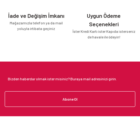
İade ve Değişim İmkanı
Uygun Ödeme
Mağazamızla telefon ya da mail
Seçenekleri
yoluyla irtibata geçiniz
İster Kredi Kartı ister Kapıda isterseniz
de havale ile ödeyin!
Abone Ol