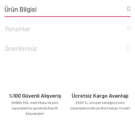
Ürün Bilgisi
Yorumlar
Önerileriniz
%100 Güvenli Alışveriş
Ücretsiz Kargo Avantajı
256Bit SSL sertifikası ile tüm
2500 TL ve üzeri verdiğiniz tüm
siparişleriniz güvende.Keyifli
siparişlerinizde ücretsiz kargo fırsatı!
Alışverişler!