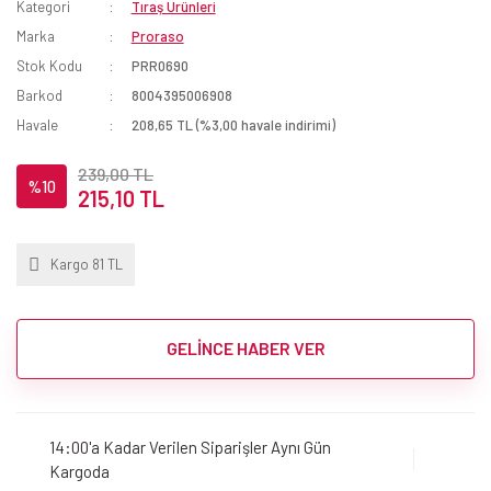
Kategori
Tıraş Ürünleri
Marka
Proraso
Stok Kodu
PRR0690
Barkod
8004395006908
Havale
208,65 TL (%3,00 havale indirimi)
239,00 TL
%10
215,10 TL
Kargo 81 TL
GELİNCE HABER VER
14:00'a Kadar Verilen Siparişler Aynı Gün
Kargoda