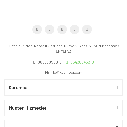
Yenigün Mah. Köroğlu Cad. Yeni Dünya 2 Sitesi 46/A Muratpaşa /
ANTALYA
08503050918
05438843618
M:
info@kozmodi.com
Kurumsal
Müşteri Hizmetleri