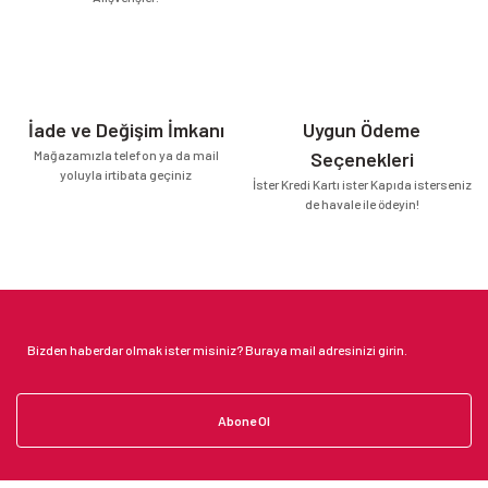
İade ve Değişim İmkanı
Uygun Ödeme
Mağazamızla telefon ya da mail
Seçenekleri
yoluyla irtibata geçiniz
İster Kredi Kartı ister Kapıda isterseniz
de havale ile ödeyin!
Abone Ol