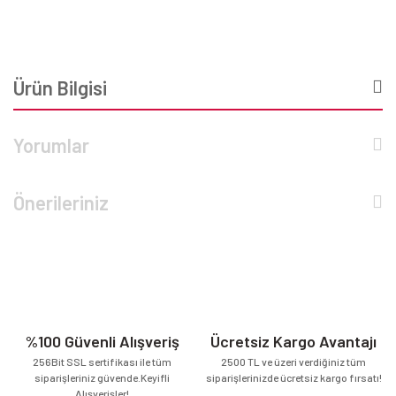
Ürün Bilgisi
Yorumlar
Önerileriniz
%100 Güvenli Alışveriş
Ücretsiz Kargo Avantajı
256Bit SSL sertifikası ile tüm
2500 TL ve üzeri verdiğiniz tüm
siparişleriniz güvende.Keyifli
siparişlerinizde ücretsiz kargo fırsatı!
Alışverişler!