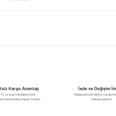
da yetersiz gördüğünüz noktaları öneri formunu kullanarak tarafımıza iletebilirsi
Bu ürüne ilk yorumu siz yapın!
Yorum Yaz
tsiz Kargo Avantajı
İade ve Değişim İ
 TL ve üzeri verdiğiniz tüm
Mağazamızla telefon ya da mai
erinizde ücretsiz kargo fırsatı!
irtibata geçiniz