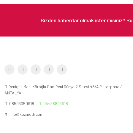
Yenigün Mah. Köroğlu Cad. Yeni Dünya 2 Sitesi 46/A Muratpaşa /
ANTALYA
08503050918
05438843618
M:
info@kozmodi.com