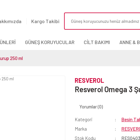
akkımızda
Kargo Takibi
ÜNLERİ
GÜNEŞ KORUYUCULAR
CİLT BAKIMI
ANNE & 
urup 250 ml
RESVEROL
Resverol Omega 3 Ş
Yorumlar (0)
Kategori
Besin Tak
Marka
RESVER
Stok Kodu
RES040