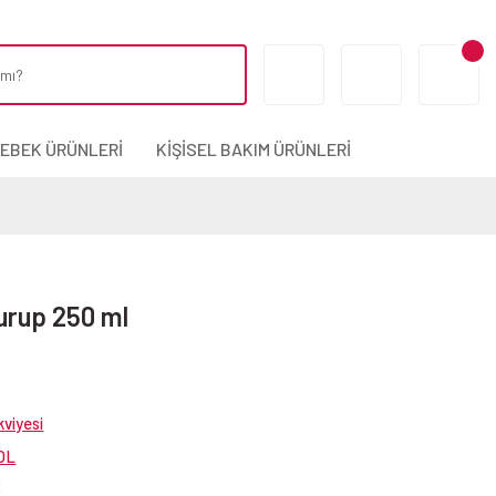
BEBEK ÜRÜNLERİ
KİŞİSEL BAKIM ÜRÜNLERİ
urup 250 ml
viyesi
OL
3