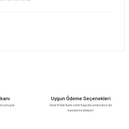
niz.
mkanı
Uygun Ödeme Seçenekleri
l yoluyla
İster Kredi Kartı ister Kapıda isterseniz de
havale ile ödeyin!