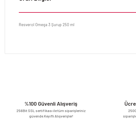
Resverol Omega 3 Şurup 250 ml
Bu ürünün fiyat bilgisi, resim, ürün açıklamalarında ve diğer konular
Görüş ve önerileriniz için teşekkür ederiz.
Ürün resmi kalitesiz, bozuk veya görüntülenemiyor.
Ürün açıklamasında eksik bilgiler bulunuyor.
Ürün bilgilerinde hatalar bulunuyor.
Ürün fiyatı diğer sitelerden daha pahalı.
%100 Güvenli Alışveriş
Ücre
Bu ürüne benzer farklı alternatifler olmalı.
256Bit SSL sertifikası ile tüm siparişleriniz
2500
güvende.Keyifli Alışverişler!
siparişl