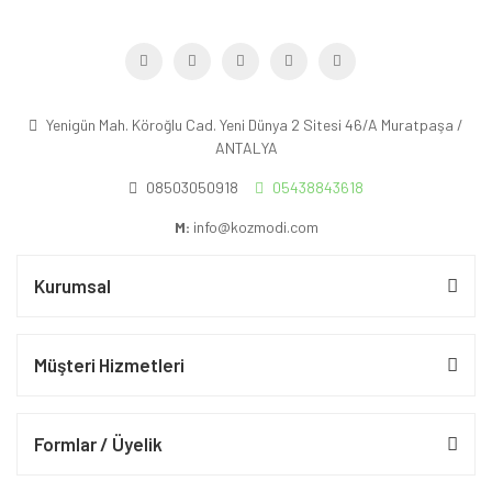
Yenigün Mah. Köroğlu Cad. Yeni Dünya 2 Sitesi 46/A Muratpaşa /
ANTALYA
08503050918
05438843618
M:
info@kozmodi.com
Kurumsal
Müşteri Hizmetleri
Formlar / Üyelik