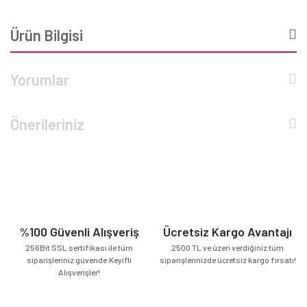
Ürün Bilgisi
Yorumlar
Önerileriniz
%100 Güvenli Alışveriş
Ücretsiz Kargo Avantajı
256Bit SSL sertifikası ile tüm
2500 TL ve üzeri verdiğiniz tüm
siparişleriniz güvende.Keyifli
siparişlerinizde ücretsiz kargo fırsatı!
Alışverişler!