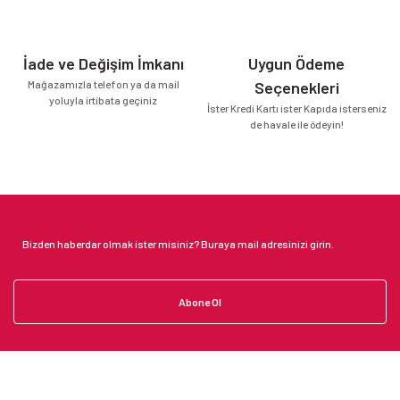
İade ve Değişim İmkanı
Uygun Ödeme
Mağazamızla telefon ya da mail
Seçenekleri
yoluyla irtibata geçiniz
İster Kredi Kartı ister Kapıda isterseniz
de havale ile ödeyin!
Abone Ol