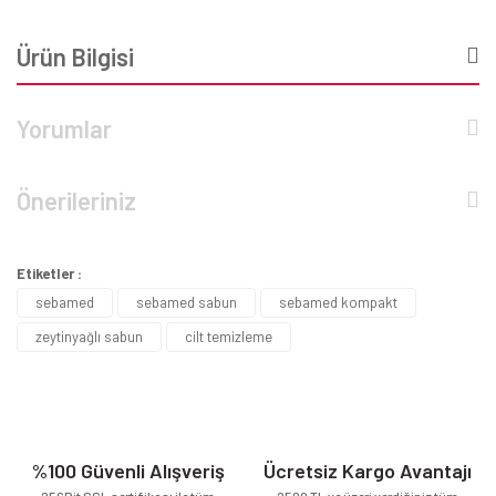
Ürün Bilgisi
Yorumlar
Önerileriniz
Etiketler :
sebamed
sebamed sabun
sebamed kompakt
zeytinyağlı sabun
cilt temizleme
%100 Güvenli Alışveriş
Ücretsiz Kargo Avantajı
256Bit SSL sertifikası ile tüm
2500 TL ve üzeri verdiğiniz tüm