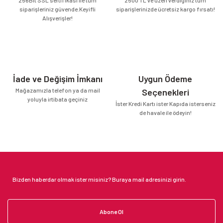
siparişleriniz güvende.Keyifli
siparişlerinizde ücretsiz kargo fırsatı!
Alışverişler!
İade ve Değişim İmkanı
Uygun Ödeme
Mağazamızla telefon ya da mail
Seçenekleri
yoluyla irtibata geçiniz
İster Kredi Kartı ister Kapıda isterseniz
de havale ile ödeyin!
Abone Ol