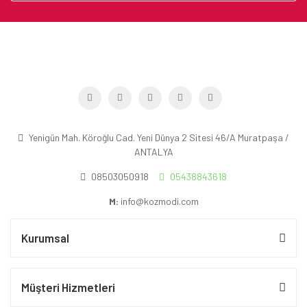
Yenigün Mah. Köroğlu Cad. Yeni Dünya 2 Sitesi 46/A Muratpaşa /
ANTALYA
08503050918
05438843618
M:
info@kozmodi.com
Kurumsal
Müşteri Hizmetleri