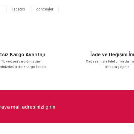
Bu ürüne ilk yorumu siz yapın!
kapatıcı
concealer
Yorum Yaz
tsiz Kargo Avantajı
İade ve Değişim İ
 TL ve üzeri verdiğiniz tüm
Mağazamızla telefon ya da mai
erinizde ücretsiz kargo fırsatı!
irtibata geçiniz
Gönder