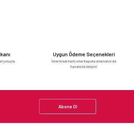
mkanı
Uygun Ödeme Seçenekleri
l yoluyla
İster Kredi Kartı ister Kapıda isterseniz de
havale ile ödeyin!
Abone Ol