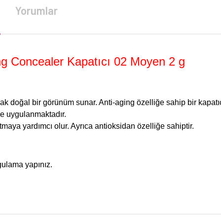
Yorumlar
ng Concealer Kapatıcı 02 Moyen 2 g
tarak doğal bir görünüm sunar. Anti-aging özelliğe sahip bir kapa
ne uygulanmaktadır.
atmaya yardımcı olur. Ayrıca antioksidan özelliğe sahiptir.
ygulama yapınız.
da yetersiz gördüğünüz noktaları öneri formunu kullanarak tarafımıza iletebilirsi