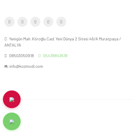
Yenigün Mah. Köroğlu Cad. Yeni Dünya 2 Sitesi 46/A Muratpaşa /
ANTALYA
08503050918
05438843618
M:
info@kozmodi.com