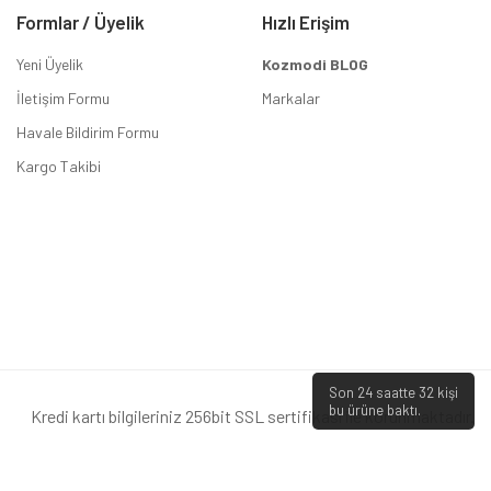
Formlar / Üyelik
Hızlı Erişim
Yeni Üyelik
Kozmodi BLOG
İletişim Formu
Markalar
Havale Bildirim Formu
Kargo Takibi
Son 24 saatte
32
kişi
bu ürüne baktı.
Kredi kartı bilgileriniz 256bit SSL sertifikası ile korunmaktadır.