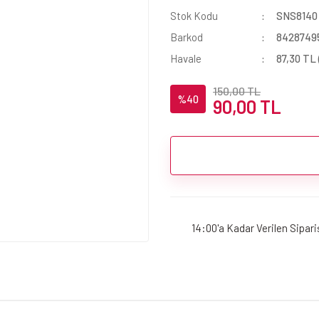
Stok Kodu
SNS8140
Barkod
8428749
Havale
87,30 TL 
150,00 TL
%40
90,00 TL
14:00'a Kadar Verilen Sipar