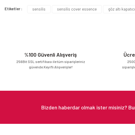
Etiketler :
sensilis
sensilis cover essence
göz altı kapatıcı
Ürün resmi kalitesiz, bozuk veya görüntülenemiyor.
Ürün açıklamasında eksik bilgiler bulunuyor.
Ürün bilgilerinde hatalar bulunuyor.
Ürün fiyatı diğer sitelerden daha pahalı.
Bu ürüne benzer farklı alternatifler olmalı.
%100 Güvenli Alışveriş
Ücre
256Bit SSL sertifikası ile tüm siparişleriniz
2500
güvende.Keyifli Alışverişler!
siparişl