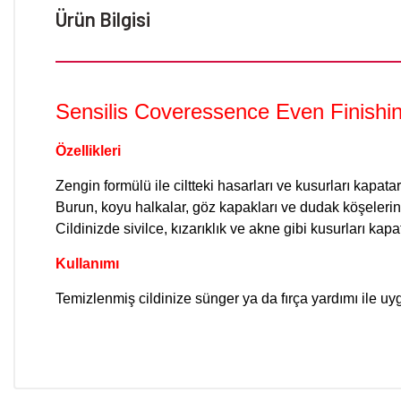
Ürün Bilgisi
Sensilis Coveressence Even Finishi
Özellikleri
Zengin formülü ile ciltteki hasarları ve kusurları kapa
Burun, koyu halkalar, göz kapakları ve dudak köşeleri
Cildinizde sivilce, kızarıklık ve akne gibi kusurları kap
Kullanımı
Temizlenmiş cildinize sünger ya da fırça yardımı ile u
Bu ürünün fiyat bilgisi, resim, ürün açıklamalarında ve diğer konular
Görüş ve önerileriniz için teşekkür ederiz.