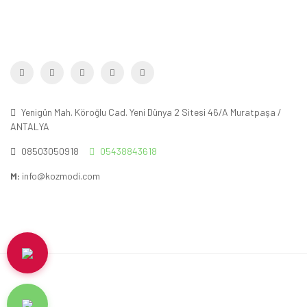
Yenigün Mah. Köroğlu Cad. Yeni Dünya 2 Sitesi 46/A Muratpaşa /
ANTALYA
08503050918
05438843618
M:
info@kozmodi.com