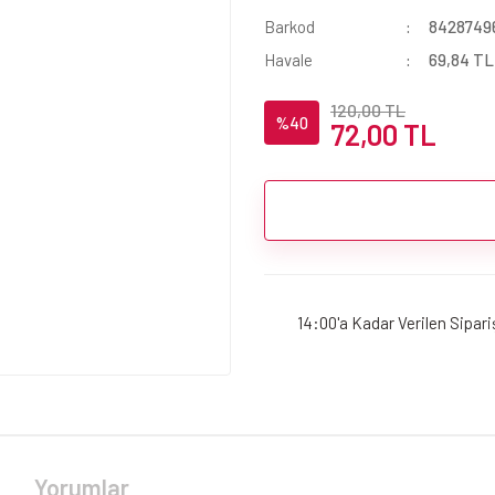
Barkod
8428749
Havale
69,84 TL 
120,00 TL
%40
72,00 TL
14:00'a Kadar Verilen Sipar
Yorumlar