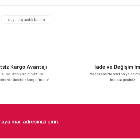
da yetersiz gördüğünüz noktaları öneri formunu kullanarak tarafımıza iletebilirsi
Bu ürüne ilk yorumu siz yapın!
suya dayanıklı kalem
Yorum Yaz
tsiz Kargo Avantajı
İade ve Değişim İ
 TL ve üzeri verdiğiniz tüm
Mağazamızla telefon ya da mai
erinizde ücretsiz kargo fırsatı!
irtibata geçiniz
Gönder