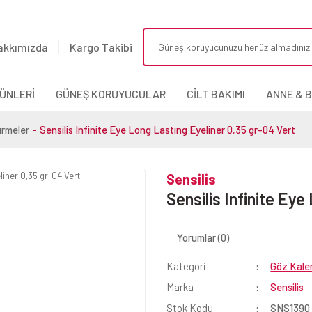
akkımızda
Kargo Takibi
ÜNLERİ
GÜNEŞ KORUYUCULAR
CİLT BAKIMI
ANNE & 
ürmeler
Sensilis Infinite Eye Long Lastıng Eyeliner 0,35 gr-04 Vert
Sensilis
Sensilis Infinite Ey
Yorumlar (0)
Kategori
Göz Kale
Marka
Sensilis
Stok Kodu
SNS1390