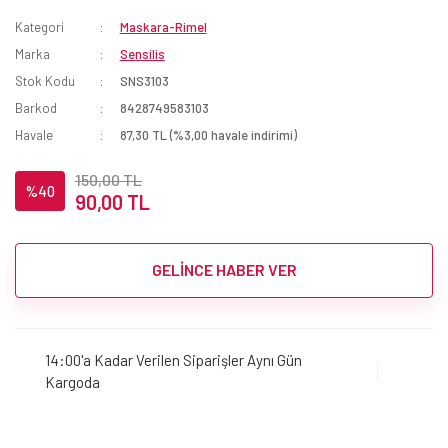
Kategori
Maskara-Rimel
Marka
Sensilis
Stok Kodu
SNS3103
Barkod
8428749583103
Havale
87,30 TL (%3,00 havale indirimi)
150,00 TL
%40
90,00 TL
GELİNCE HABER VER
14:00'a Kadar Verilen Siparişler Aynı Gün
Kargoda