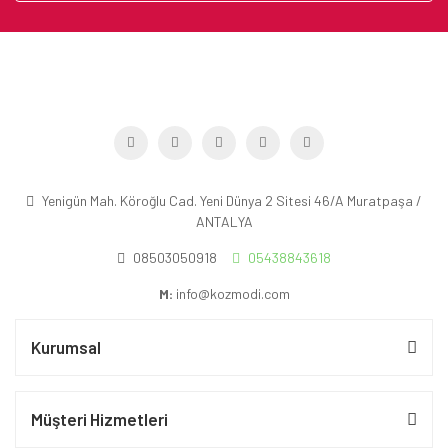
Yenigün Mah. Köroğlu Cad. Yeni Dünya 2 Sitesi 46/A Muratpaşa /
ANTALYA
08503050918
05438843618
M:
info@kozmodi.com
Kurumsal
Müşteri Hizmetleri