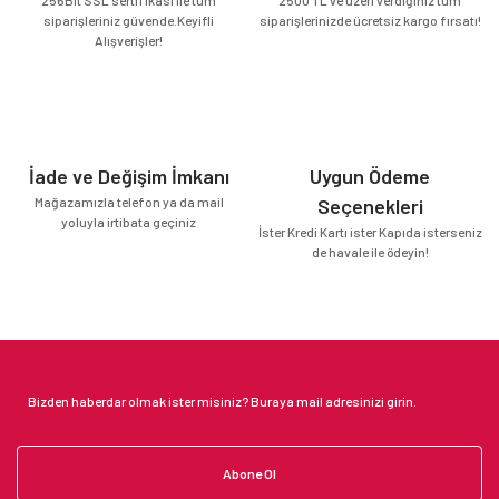
siparişleriniz güvende.Keyifli
siparişlerinizde ücretsiz kargo fırsatı!
Alışverişler!
İade ve Değişim İmkanı
Uygun Ödeme
Mağazamızla telefon ya da mail
Seçenekleri
yoluyla irtibata geçiniz
İster Kredi Kartı ister Kapıda isterseniz
de havale ile ödeyin!
Abone Ol