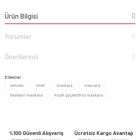
Ürün Bilgisi
Yorumlar
Önerileriniz
Etiketler :
sensilis
rimel
maskara
mascara
besleyici maskara
kirpik güçlendirici maskara
%100 Güvenli Alışveriş
Ücretsiz Kargo Avantajı
256Bit SSL sertifikası ile tüm
2500 TL ve üzeri verdiğiniz tüm