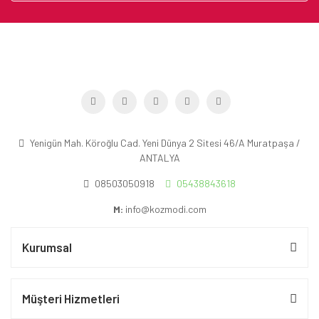
Yenigün Mah. Köroğlu Cad. Yeni Dünya 2 Sitesi 46/A Muratpaşa /
ANTALYA
08503050918
05438843618
M:
info@kozmodi.com
Kurumsal
Müşteri Hizmetleri