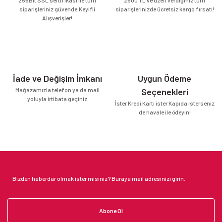
siparişleriniz güvende.Keyifli
siparişlerinizde ücretsiz kargo fırsatı!
Alışverişler!
İade ve Değişim İmkanı
Uygun Ödeme
Mağazamızla telefon ya da mail
Seçenekleri
yoluyla irtibata geçiniz
İster Kredi Kartı ister Kapıda isterseniz
de havale ile ödeyin!
Abone Ol