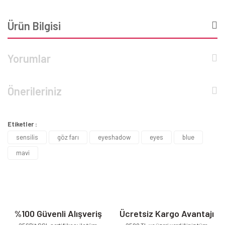
Ürün Bilgisi
Yorumlar
Önerileriniz
Etiketler :
sensilis
göz farı
eyeshadow
eyes
blue
mavi
%100 Güvenli Alışveriş
Ücretsiz Kargo Avantajı
256Bit SSL sertifikası ile tüm
2500 TL ve üzeri verdiğiniz tüm