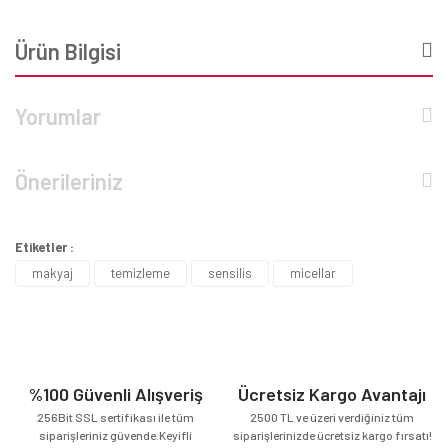
Ürün Bilgisi
Yorumlar
Önerileriniz
Etiketler :
makyaj
temizleme
sensilis
micellar
%100 Güvenli Alışveriş
Ücretsiz Kargo Avantajı
256Bit SSL sertifikası ile tüm
2500 TL ve üzeri verdiğiniz tüm
siparişleriniz güvende.Keyifli
siparişlerinizde ücretsiz kargo fırsatı!