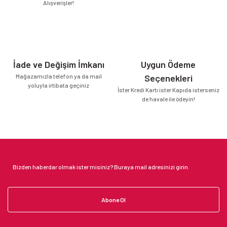
Alışverişler!
İade ve Değişim İmkanı
Uygun Ödeme
Mağazamızla telefon ya da mail
Seçenekleri
yoluyla irtibata geçiniz
İster Kredi Kartı ister Kapıda isterseniz
de havale ile ödeyin!
Abone Ol