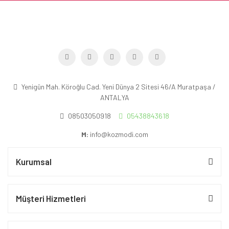
Yenigün Mah. Köroğlu Cad. Yeni Dünya 2 Sitesi 46/A Muratpaşa /
ANTALYA
08503050918
05438843618
M:
info@kozmodi.com
Kurumsal
Müşteri Hizmetleri