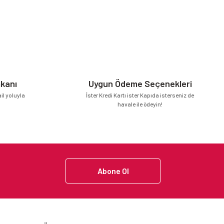
mkanı
Uygun Ödeme Seçenekleri
l yoluyla
İster Kredi Kartı ister Kapıda isterseniz de
havale ile ödeyin!
Abone Ol