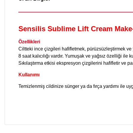
Sensilis Sublime Lift Cream Make-
Özellikleri
Ciltteki ince çizgileri hafifletmek, pürüzsüzleştirmek ve 
8 saat kalıcılığı vardır. Yumuşak ve yağsız özelliği ile k
Sıkılaştırma etkisi ekspresyon çizgilerini hafifletir ve 
Kullanımı
Temizlenmiş cildinize sünger ya da fırça yardımı ile u
Bu ürünün fiyat bilgisi, resim, ürün açıklamalarında ve diğer konular
Görüş ve önerileriniz için teşekkür ederiz.