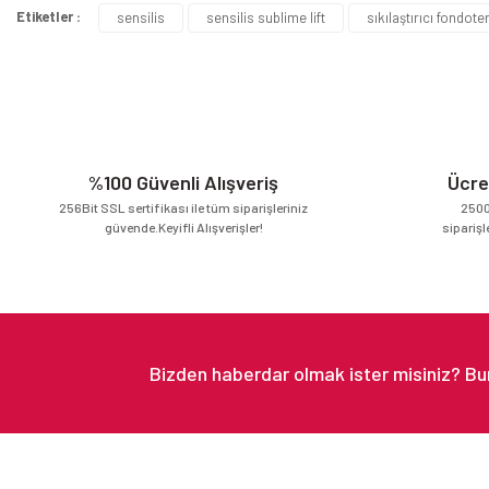
Etiketler :
sensilis
sensilis sublime lift
sıkılaştırıcı fondote
Ürün resmi kalitesiz, bozuk veya görüntülenemiyor.
Ürün açıklamasında eksik bilgiler bulunuyor.
Ürün bilgilerinde hatalar bulunuyor.
Ürün fiyatı diğer sitelerden daha pahalı.
Bu ürüne benzer farklı alternatifler olmalı.
%100 Güvenli Alışveriş
Ücre
256Bit SSL sertifikası ile tüm siparişleriniz
2500
güvende.Keyifli Alışverişler!
siparişl