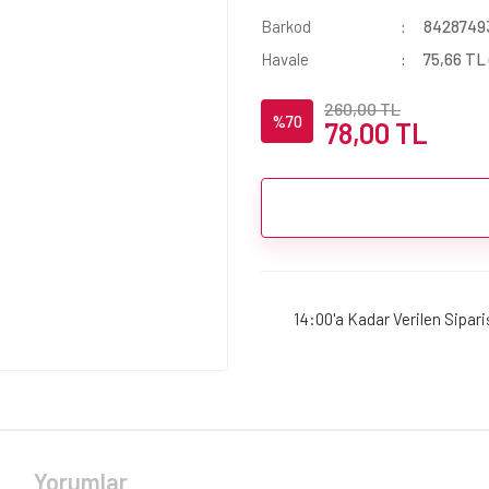
Barkod
8428749
Havale
75,66 TL 
260,00 TL
%70
78,00 TL
14:00'a Kadar Verilen Sipar
Yorumlar