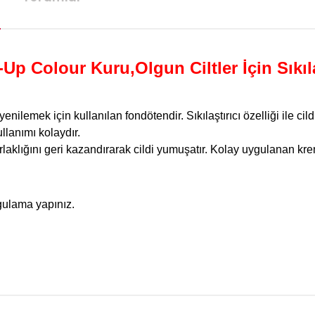
Up Colour Kuru,Olgun Ciltler İçin Sıkıl
yenilemek için kullanılan fondötendir. Sıkılaştırıcı özelliği ile cil
ullanımı kolaydır.
parlaklığını geri kazandırarak cildi yumuşatır. Kolay uygulanan kre
ygulama yapınız.
da yetersiz gördüğünüz noktaları öneri formunu kullanarak tarafımıza iletebilirsi
Bu ürüne ilk yorumu siz yapın!