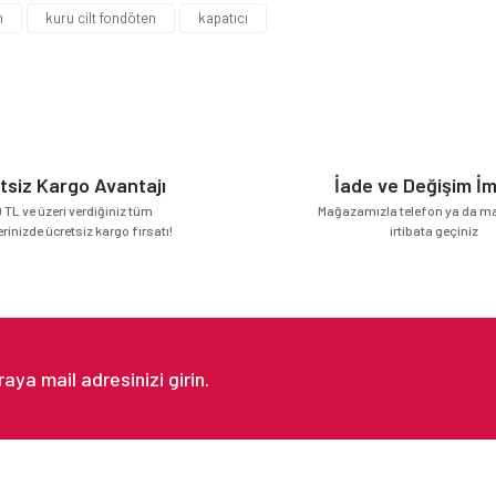
n
kuru cilt fondöten
kapatıcı
Yorum Yaz
tsiz Kargo Avantajı
İade ve Değişim İ
 TL ve üzeri verdiğiniz tüm
Mağazamızla telefon ya da mai
erinizde ücretsiz kargo fırsatı!
irtibata geçiniz
Gönder