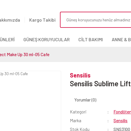
akkımızda
Kargo Takibi
ÜNLERİ
GÜNEŞ KORUYUCULAR
CİLT BAKIMI
ANNE & 
ffect Make Up 30 ml-05 Cafe
Sensilis
Sensilis Sublime Li
Yorumlar (0)
Kategori
Fondöten
Marka
Sensilis
Stok Kodu
SNS3100