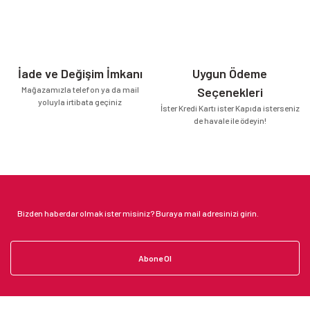
İade ve Değişim İmkanı
Uygun Ödeme
Mağazamızla telefon ya da mail
Seçenekleri
yoluyla irtibata geçiniz
İster Kredi Kartı ister Kapıda isterseniz
de havale ile ödeyin!
Abone Ol