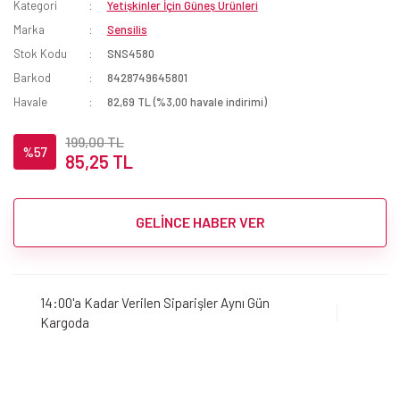
Kategori
Yetişkinler İçin Güneş Ürünleri
Marka
Sensilis
Stok Kodu
SNS4580
Barkod
8428749645801
Havale
82,69 TL (%3,00 havale indirimi)
199,00 TL
%57
85,25 TL
GELİNCE HABER VER
14:00'a Kadar Verilen Siparişler Aynı Gün
Kargoda