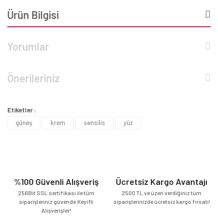
Ürün Bilgisi
Yorumlar
Önerileriniz
Etiketler :
güneş
krem
sensilis
yüz
%100 Güvenli Alışveriş
Ücretsiz Kargo Avantajı
256Bit SSL sertifikası ile tüm
2500 TL ve üzeri verdiğiniz tüm
siparişleriniz güvende.Keyifli
siparişlerinizde ücretsiz kargo fırsatı!
Alışverişler!