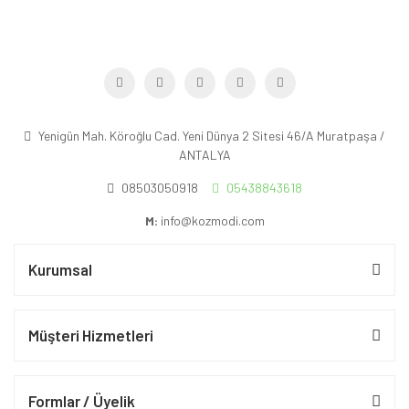
Yenigün Mah. Köroğlu Cad. Yeni Dünya 2 Sitesi 46/A Muratpaşa /
ANTALYA
08503050918
05438843618
M:
info@kozmodi.com
Kurumsal
Müşteri Hizmetleri
Formlar / Üyelik