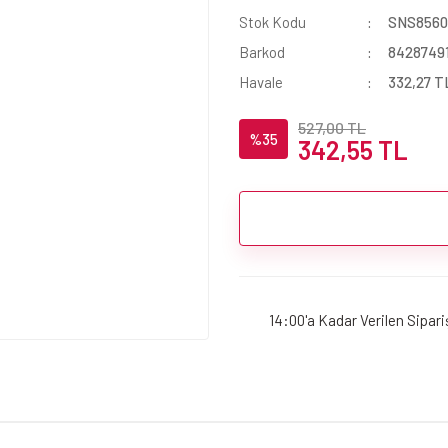
Stok Kodu
SNS856
Barkod
8428749
Havale
332,27 TL
527,00 TL
%35
342,55 TL
14:00'a Kadar Verilen Sipar