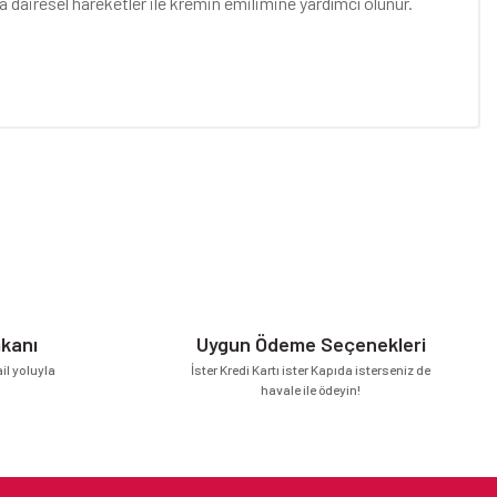
 dairesel hareketler ile kremin emilimine yardımcı olunur.
niz.
mkanı
Uygun Ödeme Seçenekleri
l yoluyla
İster Kredi Kartı ister Kapıda isterseniz de
havale ile ödeyin!