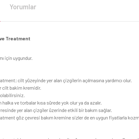
Yorumlar
ive Treatment
ımı için uygundur.
ment; cilt yüzeyinde yer alan çizgilerin açılmasına yardımcı olur.
r cilt bakim kremidir.
labilirsiniz.
halka ve torbalar kısa sürede yok olur ya da azalır.
esinde yer alan çizgiler üzerinde etkili bir bakım sağlar.
atment göz çevresi bakım kremine sizler de en uygun fiyatlarla kozm