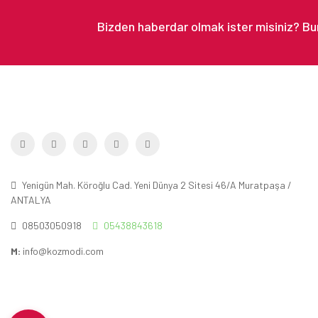
Yenigün Mah. Köroğlu Cad. Yeni Dünya 2 Sitesi 46/A Muratpaşa /
ANTALYA
08503050918
05438843618
M:
info@kozmodi.com