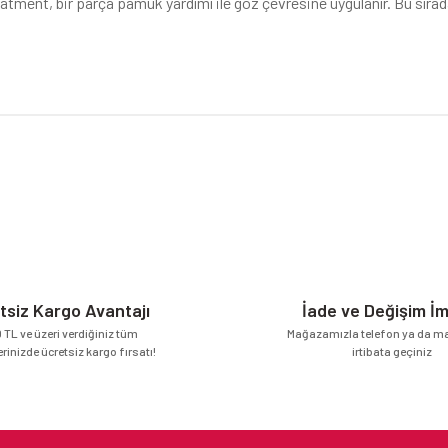
ment, bir parça pamuk yardımı ile göz çevresine uygulanır. Bu sırada
da yetersiz gördüğünüz noktaları öneri formunu kullanarak tarafımıza iletebilirsi
Bu ürüne ilk yorumu siz yapın!
Yorum Yaz
tsiz Kargo Avantajı
İade ve Değişim İ
 TL ve üzeri verdiğiniz tüm
Mağazamızla telefon ya da mai
erinizde ücretsiz kargo fırsatı!
irtibata geçiniz
Gönder