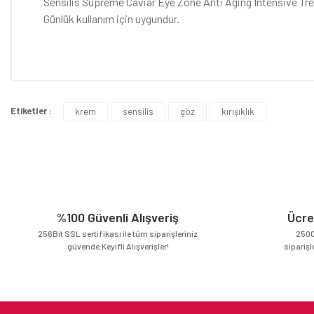
Sensilis Supreme Caviar Eye Zone Anti Aging Intensive Treat
Günlük kullanım için uygundur.
Bu ürünün fiyat bilgisi, resim, ürün açıklamalarında ve diğer konular
Görüş ve önerileriniz için teşekkür ederiz.
Etiketler :
krem
sensilis
göz
kırışıklık
Ürün resmi kalitesiz, bozuk veya görüntülenemiyor.
Ürün açıklamasında eksik bilgiler bulunuyor.
Ürün bilgilerinde hatalar bulunuyor.
Ürün fiyatı diğer sitelerden daha pahalı.
Bu ürüne benzer farklı alternatifler olmalı.
%100 Güvenli Alışveriş
Ücre
256Bit SSL sertifikası ile tüm siparişleriniz
2500
güvende.Keyifli Alışverişler!
siparişl