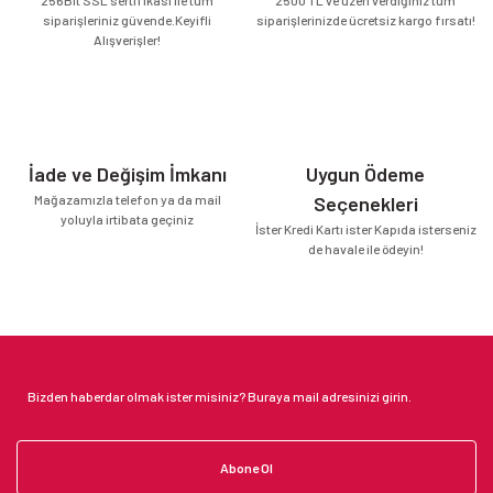
siparişleriniz güvende.Keyifli
siparişlerinizde ücretsiz kargo fırsatı!
Alışverişler!
İade ve Değişim İmkanı
Uygun Ödeme
Mağazamızla telefon ya da mail
Seçenekleri
yoluyla irtibata geçiniz
İster Kredi Kartı ister Kapıda isterseniz
de havale ile ödeyin!
Abone Ol