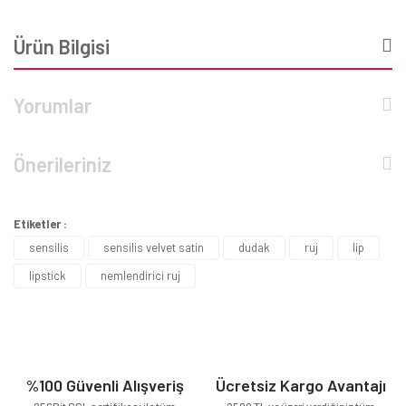
Ürün Bilgisi
Yorumlar
Önerileriniz
Etiketler :
sensilis
sensilis velvet satin
dudak
ruj
lip
lipstick
nemlendirici ruj
%100 Güvenli Alışveriş
Ücretsiz Kargo Avantajı
256Bit SSL sertifikası ile tüm
2500 TL ve üzeri verdiğiniz tüm