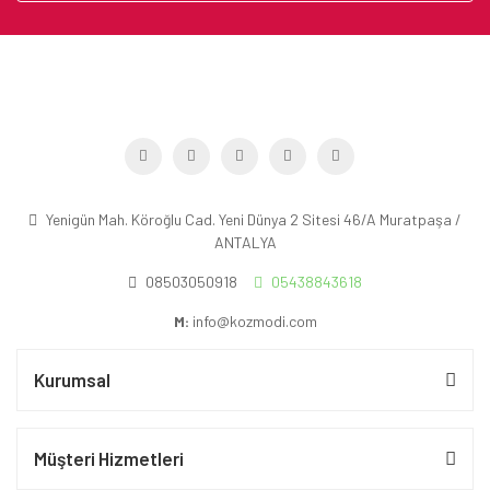
Yenigün Mah. Köroğlu Cad. Yeni Dünya 2 Sitesi 46/A Muratpaşa /
ANTALYA
08503050918
05438843618
M:
info@kozmodi.com
Kurumsal
Müşteri Hizmetleri