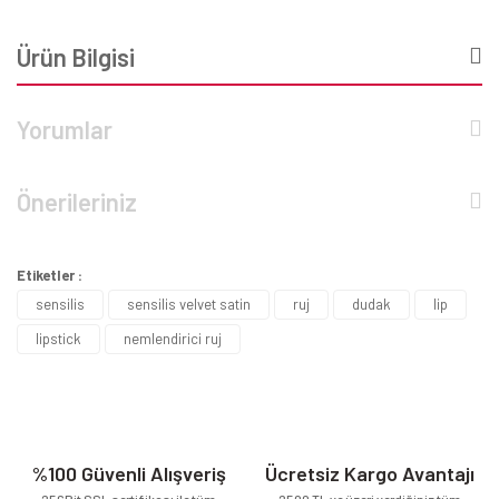
Ürün Bilgisi
Yorumlar
Önerileriniz
Etiketler :
sensilis
sensilis velvet satin
ruj
dudak
lip
lipstick
nemlendirici ruj
%100 Güvenli Alışveriş
Ücretsiz Kargo Avantajı
256Bit SSL sertifikası ile tüm
2500 TL ve üzeri verdiğiniz tüm