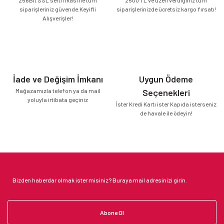
siparişleriniz güvende.Keyifli
siparişlerinizde ücretsiz kargo fırsatı!
Alışverişler!
İade ve Değişim İmkanı
Uygun Ödeme
Mağazamızla telefon ya da mail
Seçenekleri
yoluyla irtibata geçiniz
İster Kredi Kartı ister Kapıda isterseniz
de havale ile ödeyin!
Abone Ol