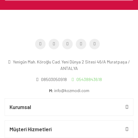
Yenigün Mah. Köroğlu Cad. Yeni Dünya 2 Sitesi 46/A Muratpaşa /
ANTALYA
08503050918
05438843618
M:
info@kozmodi.com
Kurumsal
Müşteri Hizmetleri