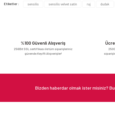
Etiketler :
sensilis
sensilis velvet satin
ruj
dudak
Ürün resmi kalitesiz, bozuk veya görüntülenemiyor.
Ürün açıklamasında eksik bilgiler bulunuyor.
Ürün bilgilerinde hatalar bulunuyor.
Ürün fiyatı diğer sitelerden daha pahalı.
Bu ürüne benzer farklı alternatifler olmalı.
%100 Güvenli Alışveriş
Ücre
256Bit SSL sertifikası ile tüm siparişleriniz
2500
güvende.Keyifli Alışverişler!
siparişl