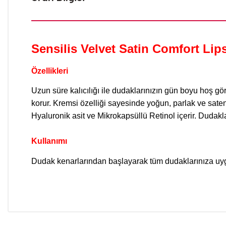
Sensilis Velvet Satin Comfort Lip
Özellikleri
Uzun süre kalıcılığı ile dudaklarınızın gün boyu hoş gö
korur. Kremsi özelliği sayesinde yoğun, parlak ve sate
Hyaluronik asit ve Mikrokapsüllü Retinol içerir. Dudakl
Kullanımı
Dudak kenarlarından başlayarak tüm dudaklarınıza uy
Bu ürünün fiyat bilgisi, resim, ürün açıklamalarında ve diğer konular
Görüş ve önerileriniz için teşekkür ederiz.