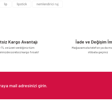
lip
lipstick
nemlendirici ruj
Yorum Yaz
tsiz Kargo Avantajı
İade ve Değişim İ
 TL ve üzeri verdiğiniz tüm
Mağazamızla telefon ya da mai
erinizde ücretsiz kargo fırsatı!
irtibata geçiniz
Gönder