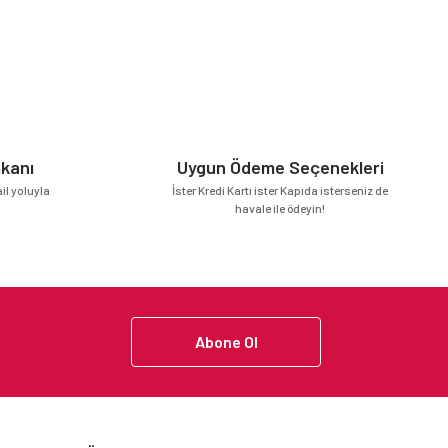
mkanı
Uygun Ödeme Seçenekleri
l yoluyla
İster Kredi Kartı ister Kapıda isterseniz de
havale ile ödeyin!
Abone Ol