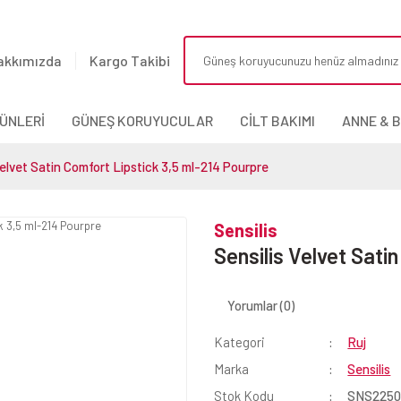
akkımızda
Kargo Takibi
ÜNLERİ
GÜNEŞ KORUYUCULAR
CİLT BAKIMI
ANNE & 
Velvet Satin Comfort Lipstick 3,5 ml-214 Pourpre
Sensilis
Sensilis Velvet Sati
Yorumlar (0)
Kategori
Ruj
Marka
Sensilis
Stok Kodu
SNS225