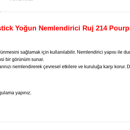
stick Yoğun Nemlendirici Ruj 214 Pourp
rünmesini sağlamak için kullanılabilir. Nemlendirici yapısı ile
nsi bir görünüm sunar.
arınızı nemlendirerek çevresel etkilere ve kuruluğa karşı korur. 
gulama yapınız.
da yetersiz gördüğünüz noktaları öneri formunu kullanarak tarafımıza iletebilirsi
Bu ürüne ilk yorumu siz yapın!