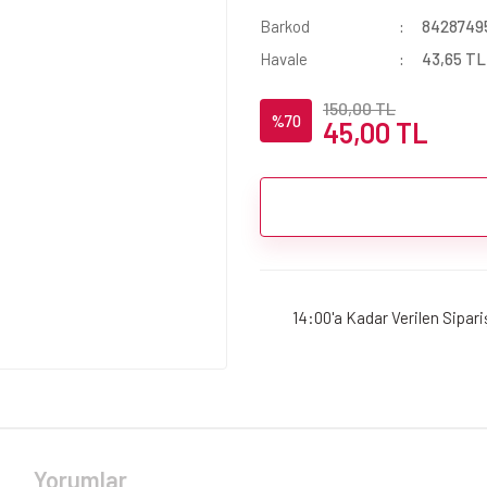
Barkod
8428749
Havale
43,65 TL 
150,00 TL
%70
45,00 TL
14:00'a Kadar Verilen Sipar
Yorumlar