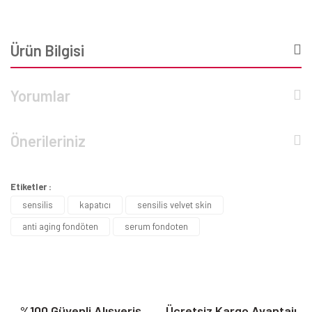
Ürün Bilgisi
Yorumlar
Önerileriniz
Etiketler :
sensilis
kapatıcı
sensilis velvet skin
anti aging fondöten
serum fondoten
%100 Güvenli Alışveriş
Ücretsiz Kargo Avantajı