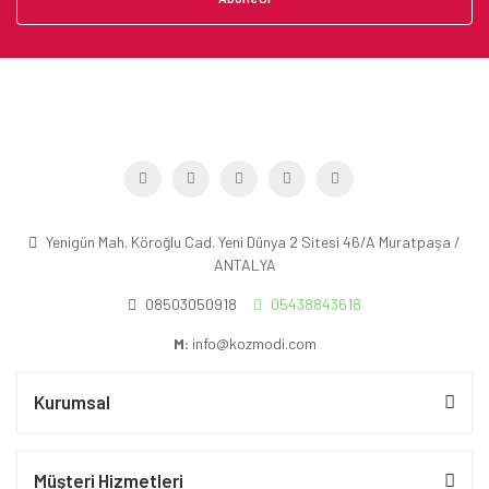
Yenigün Mah. Köroğlu Cad. Yeni Dünya 2 Sitesi 46/A Muratpaşa /
ANTALYA
08503050918
05438843618
M:
info@kozmodi.com
Kurumsal
Müşteri Hizmetleri