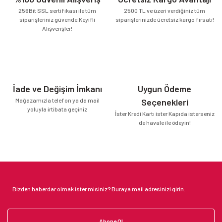
256Bit SSL sertifikası ile tüm
2500 TL ve üzeri verdiğiniz tüm
siparişleriniz güvende.Keyifli
siparişlerinizde ücretsiz kargo fırsatı!
Alışverişler!
İade ve Değişim İmkanı
Uygun Ödeme
Mağazamızla telefon ya da mail
Seçenekleri
yoluyla irtibata geçiniz
İster Kredi Kartı ister Kapıda isterseniz
de havale ile ödeyin!
Abone Ol