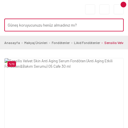
Anasayfa
Makyaj Ürünleri
Fondötenler
Likid Fondötenler
Sensilis Velvet
%70