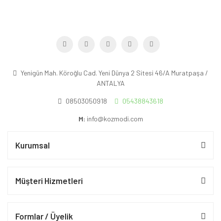
Yenigün Mah. Köroğlu Cad. Yeni Dünya 2 Sitesi 46/A Muratpaşa /
ANTALYA
08503050918
05438843618
M:
info@kozmodi.com
Kurumsal
Müşteri Hizmetleri
Formlar / Üyelik