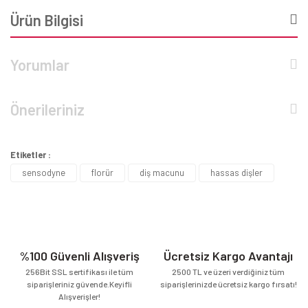
Ürün Bilgisi
Yorumlar
Önerileriniz
Etiketler :
sensodyne
florür
diş macunu
hassas dişler
%100 Güvenli Alışveriş
Ücretsiz Kargo Avantajı
256Bit SSL sertifikası ile tüm
2500 TL ve üzeri verdiğiniz tüm
siparişleriniz güvende.Keyifli
siparişlerinizde ücretsiz kargo fırsatı!
Alışverişler!