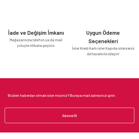
İade ve Değişim İmkanı
Uygun Ödeme
Mağazamızla telefon ya da mail
Seçenekleri
yoluyla irtibata geçiniz
İster Kredi Kartı ister Kapıda isterseniz
de havale ile ödeyin!
Abone Ol