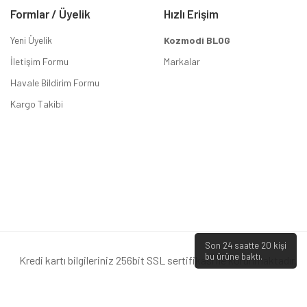
Formlar / Üyelik
Hızlı Erişim
Yeni Üyelik
Kozmodi BLOG
İletişim Formu
Markalar
Havale Bildirim Formu
Kargo Takibi
Son 24 saatte
20
kişi
bu ürüne baktı.
Kredi kartı bilgileriniz 256bit SSL sertifikası ile korunmaktadır.