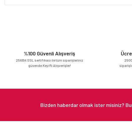
Bu ürünün fiyat bilgisi, resim, ürün açıklamalarında ve diğer konular
Görüş ve önerileriniz için teşekkür ederiz.
Ürün resmi kalitesiz, bozuk veya görüntülenemiyor.
Ürün açıklamasında eksik bilgiler bulunuyor.
Ürün bilgilerinde hatalar bulunuyor.
Ürün fiyatı diğer sitelerden daha pahalı.
%100 Güvenli Alışveriş
Ücre
Bu ürüne benzer farklı alternatifler olmalı.
256Bit SSL sertifikası ile tüm siparişleriniz
2500
güvende.Keyifli Alışverişler!
siparişl