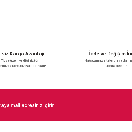
da yetersiz gördüğünüz noktaları öneri formunu kullanarak tarafımıza iletebilirsi
Bu ürüne ilk yorumu siz yapın!
Yorum Yaz
tsiz Kargo Avantajı
İade ve Değişim İ
 TL ve üzeri verdiğiniz tüm
Mağazamızla telefon ya da mai
erinizde ücretsiz kargo fırsatı!
irtibata geçiniz
Gönder