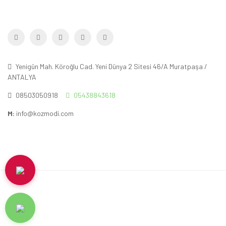
Yenigün Mah. Köroğlu Cad. Yeni Dünya 2 Sitesi 46/A Muratpaşa /
ANTALYA
08503050918
05438843618
M:
info@kozmodi.com