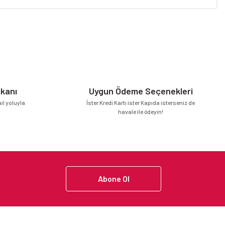
niz.
mkanı
Uygun Ödeme Seçenekleri
l yoluyla
İster Kredi Kartı ister Kapıda isterseniz de
havale ile ödeyin!
Abone Ol