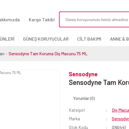
akkımızda
Kargo Takibi
ÜNLERİ
GÜNEŞ KORUYUCULAR
CİLT BAKIMI
ANNE & 
arı
Sensodyne Tam Koruma Diş Macunu 75 ML
Sensodyne
Sensodyne Tam Kor
Yorumlar (0)
Kategori
Diş Macun
Marka
Sensody
Stok Kodu
SN0441