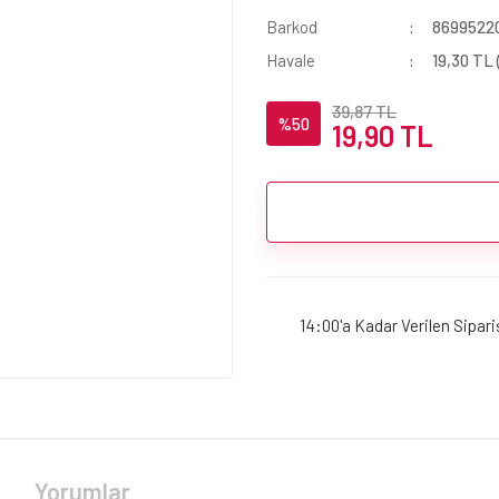
Barkod
8699522
Havale
19,30 TL 
39,87 TL
%50
19,90 TL
14:00'a Kadar Verilen Sipar
Yorumlar