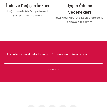
İade ve Değişim İmkanı
Uygun Ödeme
Mağazamızla telefon ya da mail
Seçenekleri
yoluyla irtibata geçiniz
İster Kredi Kartı ister Kapıda isterseniz
de havale ile ödeyin!
Abone Ol