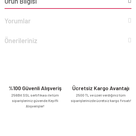
Ürün Bilgisi
Yorumlar
Önerileriniz
%100 Güvenli Alışveriş
Ücretsiz Kargo Avantajı
256Bit SSL sertifikası ile tüm
2500 TL ve üzeri verdiğiniz tüm
siparişleriniz güvende.Keyifli
siparişlerinizde ücretsiz kargo fırsatı!
Alışverişler!