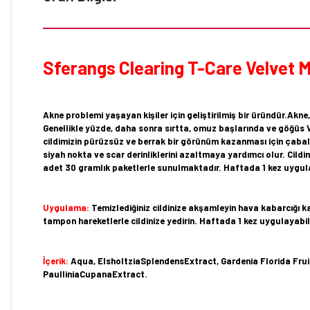
Sferangs Clearing T-Care Velvet M
Akne problemi yaşayan kişiler için geliştirilmiş bir üründür.Akne,
Genellikle yüzde, daha sonra sırtta, omuz başlarında ve göğüs 
cildimizin pürüzsüz ve berrak bir görünüm kazanması için çabala
siyah nokta ve scar derinliklerini azaltmaya yardımcı olur. Cild
adet 30 gramlık paketlerle sunulmaktadır. Haftada 1 kez uygul
Uygulama:
Temizlediğiniz cildinize akşamleyin hava kabarcığı k
tampon hareketlerle cildinize yedirin. Haftada 1 kez uygulayabili
İçerik:
Aqua, ElsholtziaSplendensExtract, Gardenia Florida Frui
PaulliniaCupanaExtract.