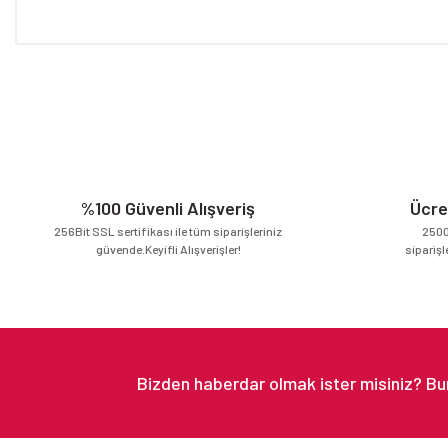
Bu ürünün fiyat bilgisi, resim, ürün açıklamalarında ve diğer konular
Görüş ve önerileriniz için teşekkür ederiz.
Ürün resmi kalitesiz, bozuk veya görüntülenemiyor.
Ürün açıklamasında eksik bilgiler bulunuyor.
Ürün bilgilerinde hatalar bulunuyor.
Ürün fiyatı diğer sitelerden daha pahalı.
%100 Güvenli Alışveriş
Ücre
Bu ürüne benzer farklı alternatifler olmalı.
256Bit SSL sertifikası ile tüm siparişleriniz
2500
güvende.Keyifli Alışverişler!
siparişl