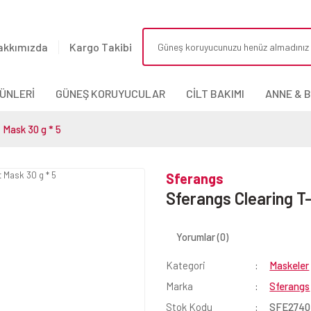
akkımızda
Kargo Takibi
ÜNLERİ
GÜNEŞ KORUYUCULAR
CİLT BAKIMI
ANNE & 
 Mask 30 g * 5
Sferangs
Sferangs Clearing T-
Yorumlar (0)
Kategori
Maskeler
Marka
Sferangs
Stok Kodu
SFE2740