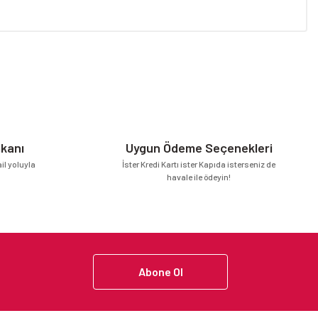
niz.
mkanı
Uygun Ödeme Seçenekleri
l yoluyla
İster Kredi Kartı ister Kapıda isterseniz de
havale ile ödeyin!
Abone Ol