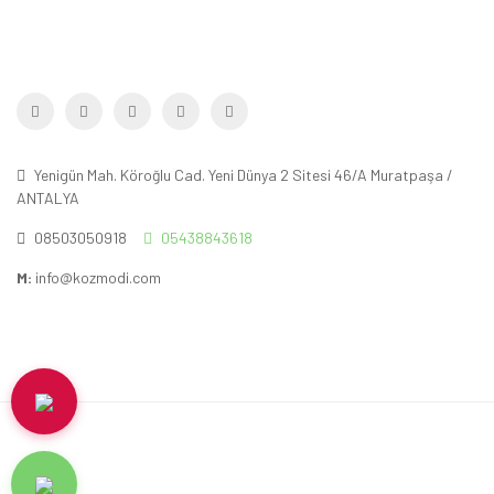
Yenigün Mah. Köroğlu Cad. Yeni Dünya 2 Sitesi 46/A Muratpaşa /
ANTALYA
08503050918
05438843618
M:
info@kozmodi.com