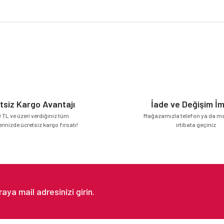
da yetersiz gördüğünüz noktaları öneri formunu kullanarak tarafımıza iletebilirsi
Bu ürüne ilk yorumu siz yapın!
Yorum Yaz
tsiz Kargo Avantajı
İade ve Değişim İ
 TL ve üzeri verdiğiniz tüm
Mağazamızla telefon ya da mai
erinizde ücretsiz kargo fırsatı!
irtibata geçiniz
Gönder