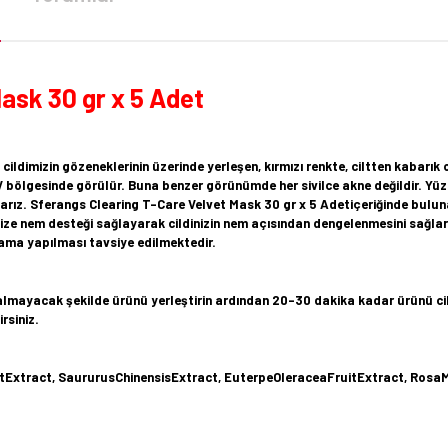
ask 30 gr x 5 Adet
 cildimizin gözeneklerinin üzerinde yerleşen, kırmızı renkte, ciltten kabarık 
V bölgesinde görülür. Buna benzer görünümde her sivilce akne değildir. Yü
rız. Sferangs Clearing T-Care Velvet Mask 30 gr x 5 Adetiçeriğinde buluna
inize nem desteği sağlayarak cildinizin nem açısından dengelenmesini sağlar.
ama yapılması tavsiye edilmektedir.
almayacak şekilde ürünü yerleştirin ardından 20-30 dakika kadar ürünü cil
rsiniz.
tExtract, SaururusChinensisExtract, EuterpeOleraceaFruitExtract, RosaM