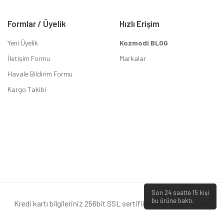
Formlar / Üyelik
Hızlı Erişim
Yeni Üyelik
Kozmodi BLOG
İletişim Formu
Markalar
Havale Bildirim Formu
Kargo Takibi
Son 24 saatte
15
kişi
bu ürüne baktı.
Kredi kartı bilgileriniz 256bit SSL sertifikası ile korunmaktadır.