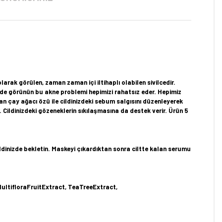
olarak görülen, zaman zaman içi iltihaplı olabilen sivilcedir.
zde görünün bu akne problemi hepimizi rahatsız eder. Hepimiz
n çay ağacı özü ile cildinizdeki sebum salgısını düzenleyerek
 Cildinizdeki gözeneklerin sıkılaşmasına da destek verir. Ürün 5
dinizde bekletin. Maskeyi çıkardıktan sonra ciltte kalan serumu
ultifloraFruitExtract, TeaTreeExtract,