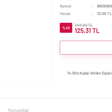
Barkod
8809080
Havale
121,55 TL
240,00 TL
%48
125,31 TL
14:00'a Kadar Verilen Sipar
Yorumlar