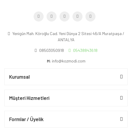
Yenigün Mah. Köroğlu Cad. Yeni Dünya 2 Sitesi 46/A Muratpaşa /
ANTALYA
08503050918
05438843618
M:
info@kozmodi.com
Kurumsal
Müşteri Hizmetleri
Formlar / Üyelik