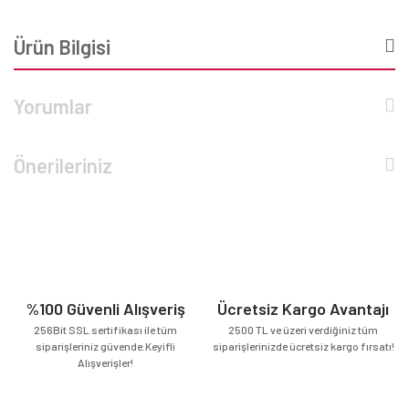
Ürün Bilgisi
Yorumlar
Önerileriniz
%100 Güvenli Alışveriş
Ücretsiz Kargo Avantajı
256Bit SSL sertifikası ile tüm
2500 TL ve üzeri verdiğiniz tüm
siparişleriniz güvende.Keyifli
siparişlerinizde ücretsiz kargo fırsatı!
Alışverişler!