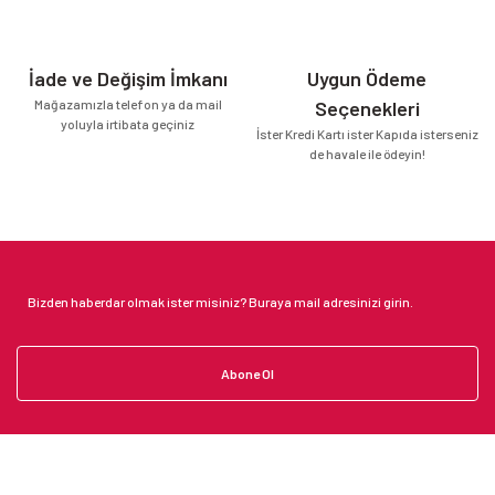
İade ve Değişim İmkanı
Uygun Ödeme
Mağazamızla telefon ya da mail
Seçenekleri
yoluyla irtibata geçiniz
İster Kredi Kartı ister Kapıda isterseniz
de havale ile ödeyin!
Abone Ol