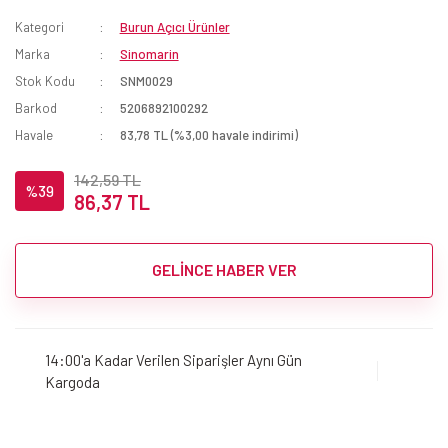
Kategori
Burun Açıcı Ürünler
Marka
Sinomarin
Stok Kodu
SNM0029
Barkod
5206892100292
Havale
83,78 TL (%3,00 havale indirimi)
142,59 TL
%39
86,37 TL
GELİNCE HABER VER
14:00'a Kadar Verilen Siparişler Aynı Gün
Kargoda