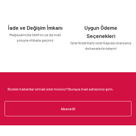
İade ve Değişim İmkanı
Uygun Ödeme
Mağazamızla telefon ya da mail
Seçenekleri
yoluyla irtibata geçiniz
İster Kredi Kartı ister Kapıda isterseniz
de havale ile ödeyin!
Abone Ol