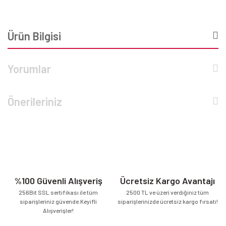
Ürün Bilgisi
Yorumlar
Önerileriniz
%100 Güvenli Alışveriş
Ücretsiz Kargo Avantajı
256Bit SSL sertifikası ile tüm
2500 TL ve üzeri verdiğiniz tüm
siparişleriniz güvende.Keyifli
siparişlerinizde ücretsiz kargo fırsatı!
Alışverişler!