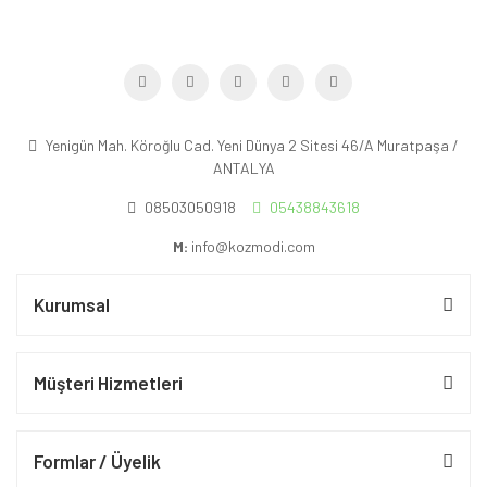
Yenigün Mah. Köroğlu Cad. Yeni Dünya 2 Sitesi 46/A Muratpaşa /
ANTALYA
08503050918
05438843618
M:
info@kozmodi.com
Kurumsal
Müşteri Hizmetleri
Formlar / Üyelik