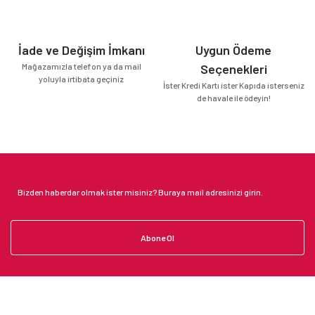
İade ve Değişim İmkanı
Uygun Ödeme
Mağazamızla telefon ya da mail
Seçenekleri
yoluyla irtibata geçiniz
İster Kredi Kartı ister Kapıda isterseniz
de havale ile ödeyin!
Abone Ol