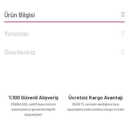
Ürün Bilgisi
Yorumlar
Önerileriniz
%100 Güvenli Alışveriş
Ücretsiz Kargo Avantajı
256Bit SSL sertifikası ile tüm
2500 TL ve üzeri verdiğiniz tüm
siparişleriniz güvende.Keyifli
siparişlerinizde ücretsiz kargo fırsatı!
Alışverişler!