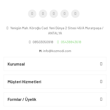
Yenigün Mah. Köroğlu Cad. Yeni Dünya 2 Sitesi 46/A Muratpaşa /
ANTALYA
08503050918
05438843618
M:
info@kozmodi.com
Kurumsal
Müşteri Hizmetleri
Formlar / Üyelik