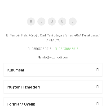
Yenigün Mah. Köroğlu Cad. Yeni Dünya 2 Sitesi 46/A Muratpaşa /
ANTALYA
08503050918
05438843618
M:
info@kozmodi.com
Kurumsal
Müşteri Hizmetleri
Formlar / Üyelik