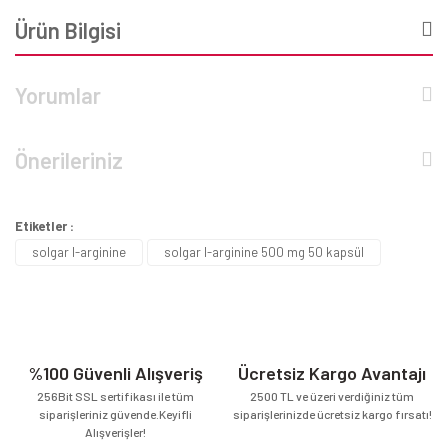
Ürün Bilgisi
Yorumlar
Önerileriniz
Etiketler :
solgar l-arginine
solgar l-arginine 500 mg 50 kapsül
%100 Güvenli Alışveriş
Ücretsiz Kargo Avantajı
256Bit SSL sertifikası ile tüm
2500 TL ve üzeri verdiğiniz tüm
siparişleriniz güvende.Keyifli
siparişlerinizde ücretsiz kargo fırsatı!
Alışverişler!