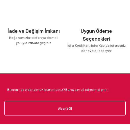
İade ve Değişim İmkanı
Uygun Ödeme
Mağazamızla telefon ya da mail
Seçenekleri
yoluyla irtibata geçiniz
İster Kredi Kartı ister Kapıda isterseniz
de havale ile ödeyin!
Abone Ol