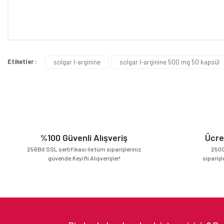
Bu ürünün fiyat bilgisi, resim, ürün açıklamalarında ve diğer konular
Görüş ve önerileriniz için teşekkür ederiz.
Etiketler :
solgar l-arginine
solgar l-arginine 500 mg 50 kapsül
Ürün resmi kalitesiz, bozuk veya görüntülenemiyor.
Ürün açıklamasında eksik bilgiler bulunuyor.
Ürün bilgilerinde hatalar bulunuyor.
Ürün fiyatı diğer sitelerden daha pahalı.
Bu ürüne benzer farklı alternatifler olmalı.
%100 Güvenli Alışveriş
Ücre
256Bit SSL sertifikası ile tüm siparişleriniz
2500
güvende.Keyifli Alışverişler!
siparişl