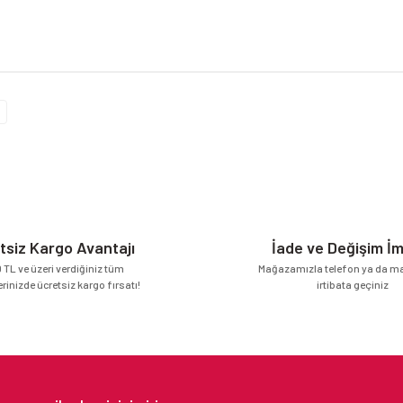
da yetersiz gördüğünüz noktaları öneri formunu kullanarak tarafımıza iletebilirsi
Bu ürüne ilk yorumu siz yapın!
Yorum Yaz
tsiz Kargo Avantajı
İade ve Değişim İ
 TL ve üzeri verdiğiniz tüm
Mağazamızla telefon ya da mai
erinizde ücretsiz kargo fırsatı!
irtibata geçiniz
Gönder