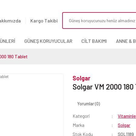
akkımızda
Kargo Takibi
ÜNLERİ
GÜNEŞ KORUYUCULAR
CİLT BAKIMI
ANNE & 
000 180 Tablet
Solgar
Solgar VM 2000 180 
Yorumlar (0)
Kategori
Vitaminle
Marka
Solgar
Stok Kodu
SOL1189