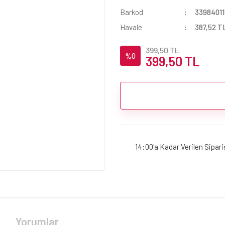
Barkod
3398401
Havale
387,52 TL
399,50 TL
%0
399,50 TL
14:00'a Kadar Verilen Sipar
Yorumlar