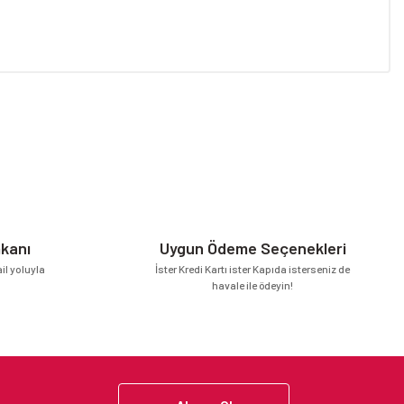
niz.
mkanı
Uygun Ödeme Seçenekleri
l yoluyla
İster Kredi Kartı ister Kapıda isterseniz de
havale ile ödeyin!