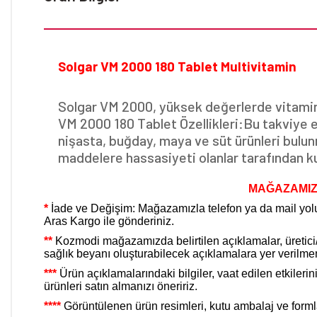
Solgar VM 2000 180 Tablet Multivitamin
Solgar VM 2000, yüksek değerlerde vitamin, 
VM 2000 180 Tablet Özellikleri:Bu takviye e
nişasta, buğday, maya ve süt ürünleri bulu
maddelere hassasiyeti olanlar tarafından k
MAĞAZAMIZ
*
İade ve Değişim: Mağazamızla telefon ya da mail yoluy
Aras Kargo ile gönderiniz.
**
Kozmodi mağazamızda belirtilen açıklamalar, üretici/it
sağlık beyanı oluşturabilecek açıklamalara yer verilme
***
Ürün açıklamalarındaki bilgiler, vaat edilen etkiler
ürünleri satın almanızı öneririz.
****
Görüntülenen ürün resimleri, kutu ambalaj ve formları f