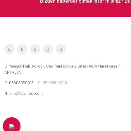
Yenigün Mah. Köroğlu Cad. Yeni Dünya 2 Sitesi 46/A Muratpaşa /
ANTALYA
08503050918
05438843618
M:
info@kozmodi.com