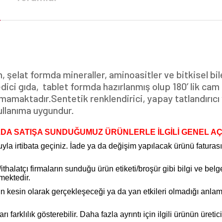
şelat formda mineraller, aminoasitler ve bitkisel bi
dici gıda, tablet formda hazırlanmış olup 180’ lik cam
nmamaktadır.Sentetik renklendirici, yapay tatlandırı
ullanıma uygundur.
DA SATIŞA SUNDUĞUMUZ ÜRÜNLERLE İLGİLİ GENEL A
la irtibata geçiniz. İade ya da değişim yapılacak ürünü faturas
halatçı firmaların sunduğu ürün etiketi/broşür gibi bilgi ve belg
mektedir.
inin kesin olarak gerçekleşeceği ya da yan etkileri olmadığı an
arklılık gösterebilir. Daha fazla ayrıntı için ilgili ürünün üretici 