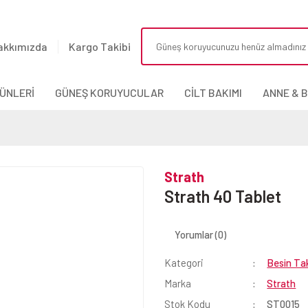
akkımızda
Kargo Takibi
ÜNLERİ
GÜNEŞ KORUYUCULAR
CİLT BAKIMI
ANNE & 
Strath
Strath 40 Tablet
Yorumlar (0)
Kategori
Besin Tak
Marka
Strath
Stok Kodu
ST0015