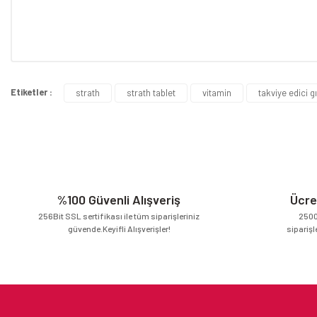
Bu ürünün fiyat bilgisi, resim, ürün açıklamalarında ve diğer konular
Görüş ve önerileriniz için teşekkür ederiz.
Etiketler :
strath
strath tablet
vitamin
takviye edici g
Ürün resmi kalitesiz, bozuk veya görüntülenemiyor.
Ürün açıklamasında eksik bilgiler bulunuyor.
Ürün bilgilerinde hatalar bulunuyor.
Ürün fiyatı diğer sitelerden daha pahalı.
Bu ürüne benzer farklı alternatifler olmalı.
%100 Güvenli Alışveriş
Ücre
256Bit SSL sertifikası ile tüm siparişleriniz
2500
güvende.Keyifli Alışverişler!
siparişl