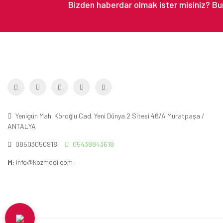
Yenigün Mah. Köroğlu Cad. Yeni Dünya 2 Sitesi 46/A Muratpaşa /
ANTALYA
08503050918
05438843618
M:
info@kozmodi.com