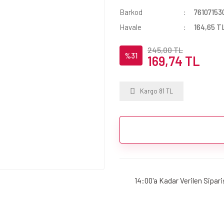
Barkod
76107153
Havale
164,65 TL
245,00 TL
%31
169,74 TL
Kargo 81 TL
14:00'a Kadar Verilen Sipar