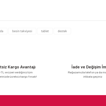
da yetersiz gördüğünüz noktaları öneri formunu kullanarak tarafımıza iletebilirsi
Bu ürüne ilk yorumu siz yapın!
ıda
besin takviyesi
tablet
destek
Yorum Yaz
tsiz Kargo Avantajı
İade ve Değişim İ
 TL ve üzeri verdiğiniz tüm
Mağazamızla telefon ya da mai
erinizde ücretsiz kargo fırsatı!
irtibata geçiniz
Gönder