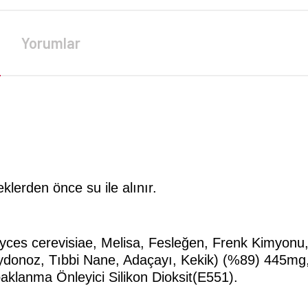
Yorumlar
klerden önce su ile alınır.
ces cerevisiae, Melisa, Fesleğen, Frenk Kimyonu,
donoz, Tıbbi Nane, Adaçayı, Kekik) (%89) 445mg, M
paklanma Önleyici Silikon Dioksit(E551).