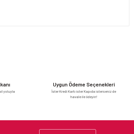
niz.
mkanı
Uygun Ödeme Seçenekleri
l yoluyla
İster Kredi Kartı ister Kapıda isterseniz de
havale ile ödeyin!