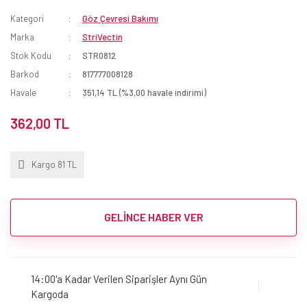
Kategori
Göz Çevresi Bakımı
Marka
StriVectin
Stok Kodu
STR0812
Barkod
817777008128
Havale
351,14 TL (%3,00 havale indirimi)
362,00 TL
Kargo 81 TL
GELİNCE HABER VER
14:00'a Kadar Verilen Siparişler Aynı Gün
Kargoda