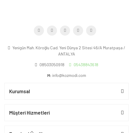
Yenigün Mah. Köroğlu Cad. Yeni Dünya 2 Sitesi 46/A Muratpaşa /
ANTALYA
08503050918
05438843618
M:
info@kozmodi.com
Kurumsal
Müşteri Hizmetleri