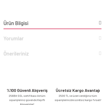
Ürün Bilgisi
Yorumlar
Önerileriniz
%100 Güvenli Alışveriş
Ücretsiz Kargo Avantajı
256Bit SSL sertifikası ile tüm
2500 TL ve üzeri verdiğiniz tüm
siparişleriniz güvende.Keyifli
siparişlerinizde ücretsiz kargo fırsatı!
Alışverişler!