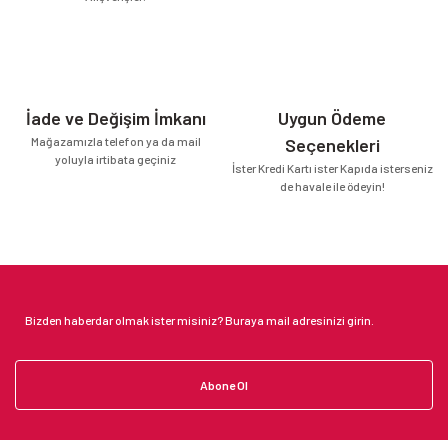
İade ve Değişim İmkanı
Uygun Ödeme
Mağazamızla telefon ya da mail
Seçenekleri
yoluyla irtibata geçiniz
İster Kredi Kartı ister Kapıda isterseniz
de havale ile ödeyin!
Abone Ol