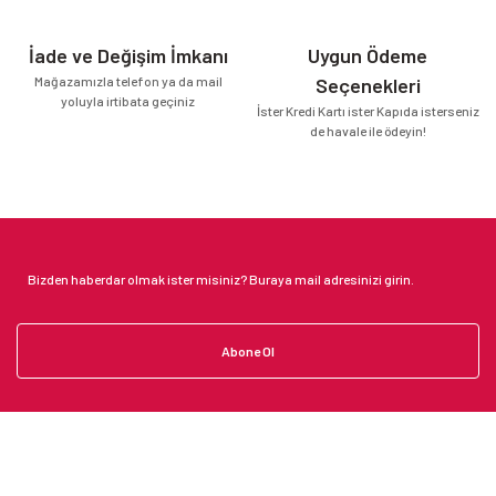
İade ve Değişim İmkanı
Uygun Ödeme
Mağazamızla telefon ya da mail
Seçenekleri
yoluyla irtibata geçiniz
İster Kredi Kartı ister Kapıda isterseniz
de havale ile ödeyin!
Abone Ol