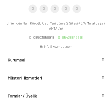
Yenigün Mah. Köroğlu Cad. Yeni Dünya 2 Sitesi 46/A Muratpaşa /
ANTALYA
08503050918
05438843618
M:
info@kozmodi.com
Kurumsal
Müşteri Hizmetleri
Formlar / Üyelik