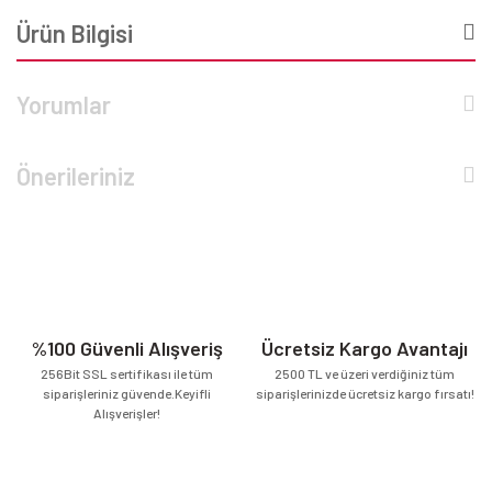
Ürün Bilgisi
Yorumlar
Önerileriniz
%100 Güvenli Alışveriş
Ücretsiz Kargo Avantajı
256Bit SSL sertifikası ile tüm
2500 TL ve üzeri verdiğiniz tüm
siparişleriniz güvende.Keyifli
siparişlerinizde ücretsiz kargo fırsatı!
Alışverişler!