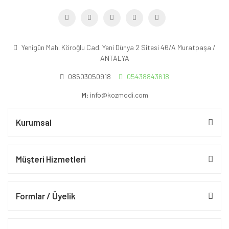
Yenigün Mah. Köroğlu Cad. Yeni Dünya 2 Sitesi 46/A Muratpaşa /
ANTALYA
08503050918
05438843618
M:
info@kozmodi.com
Kurumsal
Müşteri Hizmetleri
Formlar / Üyelik