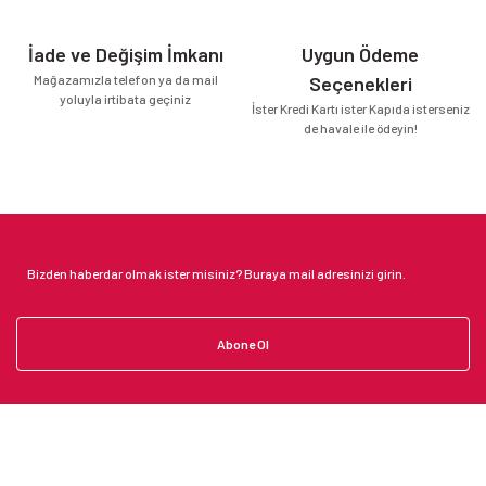
İade ve Değişim İmkanı
Uygun Ödeme
Mağazamızla telefon ya da mail
Seçenekleri
yoluyla irtibata geçiniz
İster Kredi Kartı ister Kapıda isterseniz
de havale ile ödeyin!
Abone Ol