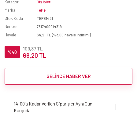
Kategori
Diş İpleri
Marka
TePe
Stok Kodu
TEPE1431
Barkod
7317400014319
Havale
64,21 TL (%3,00 havale indirimi)
109,87 TL
%40
66,20 TL
GELİNCE HABER VER
14:00'a Kadar Verilen Siparişler Aynı Gün
Kargoda