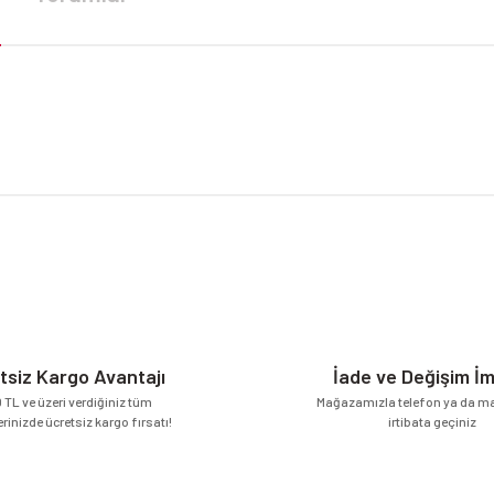
da yetersiz gördüğünüz noktaları öneri formunu kullanarak tarafımıza iletebilirsi
Bu ürüne ilk yorumu siz yapın!
Yorum Yaz
tsiz Kargo Avantajı
İade ve Değişim İ
 TL ve üzeri verdiğiniz tüm
Mağazamızla telefon ya da mai
erinizde ücretsiz kargo fırsatı!
irtibata geçiniz