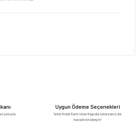
niz.
mkanı
Uygun Ödeme Seçenekleri
l yoluyla
İster Kredi Kartı ister Kapıda isterseniz de
havale ile ödeyin!