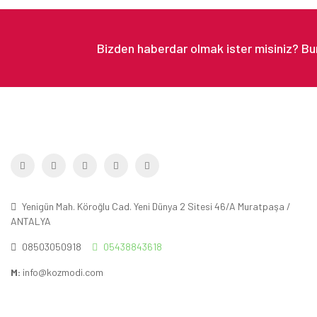
Yenigün Mah. Köroğlu Cad. Yeni Dünya 2 Sitesi 46/A Muratpaşa /
ANTALYA
08503050918
05438843618
M:
info@kozmodi.com