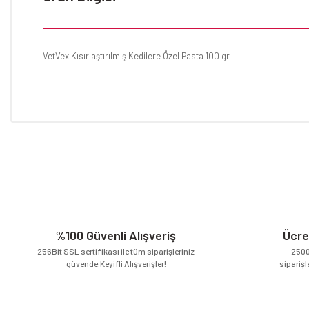
VetVex Kısırlaştırılmış Kedilere Özel Pasta 100 gr
Bu ürünün fiyat bilgisi, resim, ürün açıklamalarında ve diğer konular
Görüş ve önerileriniz için teşekkür ederiz.
Ürün resmi kalitesiz, bozuk veya görüntülenemiyor.
Ürün açıklamasında eksik bilgiler bulunuyor.
Ürün bilgilerinde hatalar bulunuyor.
Ürün fiyatı diğer sitelerden daha pahalı.
%100 Güvenli Alışveriş
Ücre
Bu ürüne benzer farklı alternatifler olmalı.
256Bit SSL sertifikası ile tüm siparişleriniz
2500
güvende.Keyifli Alışverişler!
siparişl