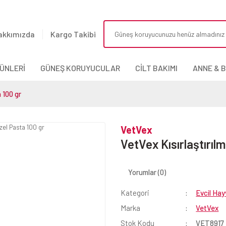
akkımızda
Kargo Takibi
ÜNLERİ
GÜNEŞ KORUYUCULAR
CİLT BAKIMI
ANNE & 
 100 gr
VetVex
VetVex Kısırlaştırılm
Yorumlar (0)
Kategori
Evcil Ha
Marka
VetVex
Stok Kodu
VET8917