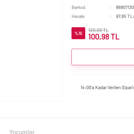
Barkod
86807130
Havale
97,95 TL 
120,00 TL
%16
100,98 TL
14:00'a Kadar Verilen Sipar
Yorumlar