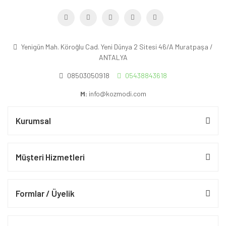
Yenigün Mah. Köroğlu Cad. Yeni Dünya 2 Sitesi 46/A Muratpaşa /
ANTALYA
08503050918
05438843618
M:
info@kozmodi.com
Kurumsal
Müşteri Hizmetleri
Formlar / Üyelik