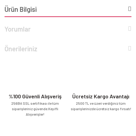
Ürün Bilgisi
Yorumlar
Önerileriniz
%100 Güvenli Alışveriş
Ücretsiz Kargo Avantajı
256Bit SSL sertifikası ile tüm
2500 TL ve üzeri verdiğiniz tüm
siparişleriniz güvende.Keyifli
siparişlerinizde ücretsiz kargo fırsatı!
Alışverişler!