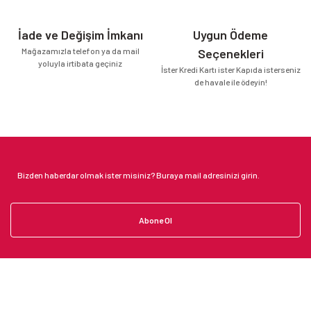
İade ve Değişim İmkanı
Uygun Ödeme
Mağazamızla telefon ya da mail
Seçenekleri
yoluyla irtibata geçiniz
İster Kredi Kartı ister Kapıda isterseniz
de havale ile ödeyin!
Abone Ol