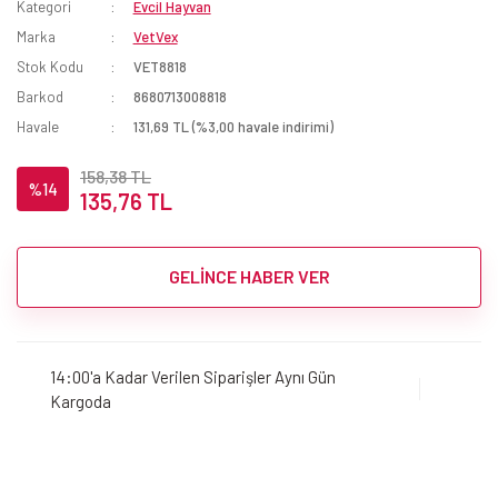
Kategori
Evcil Hayvan
Marka
VetVex
Stok Kodu
VET8818
Barkod
8680713008818
Havale
131,69 TL (%3,00 havale indirimi)
158,38 TL
%14
135,76 TL
GELİNCE HABER VER
14:00'a Kadar Verilen Siparişler Aynı Gün
Kargoda