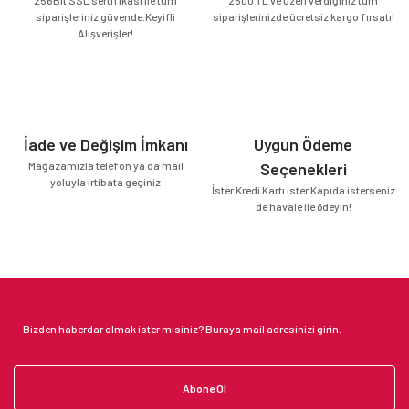
siparişleriniz güvende.Keyifli
siparişlerinizde ücretsiz kargo fırsatı!
Alışverişler!
İade ve Değişim İmkanı
Uygun Ödeme
Mağazamızla telefon ya da mail
Seçenekleri
yoluyla irtibata geçiniz
İster Kredi Kartı ister Kapıda isterseniz
de havale ile ödeyin!
Abone Ol