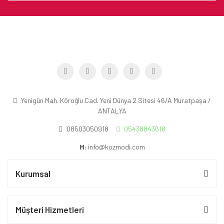
Yenigün Mah. Köroğlu Cad. Yeni Dünya 2 Sitesi 46/A Muratpaşa /
ANTALYA
08503050918
05438843618
M:
info@kozmodi.com
Kurumsal
Müşteri Hizmetleri