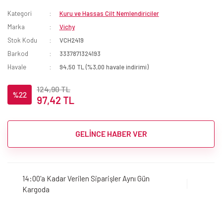
Kategori
Kuru ve Hassas Cilt Nemlendiriciler
Marka
Vichy
Stok Kodu
VCH2419
Barkod
3337871324193
Havale
94,50 TL (%3,00 havale indirimi)
124,90 TL
%22
97,42 TL
GELİNCE HABER VER
14:00'a Kadar Verilen Siparişler Aynı Gün
Kargoda