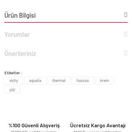
Ürün Bilgisi
Yorumlar
Önerileriniz
Etiketler :
vichy
aqualia
thermal
hassas
krem
yüz
%100 Güvenli Alışveriş
Ücretsiz Kargo Avantajı
256Bit SSL sertifikası ile tüm
2500 TL ve üzeri verdiğiniz tüm