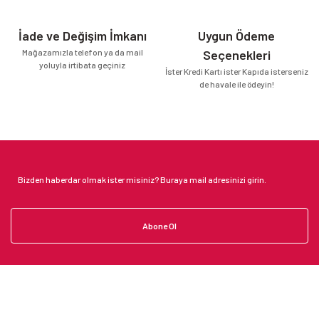
İade ve Değişim İmkanı
Uygun Ödeme
Mağazamızla telefon ya da mail
Seçenekleri
yoluyla irtibata geçiniz
İster Kredi Kartı ister Kapıda isterseniz
de havale ile ödeyin!
Abone Ol