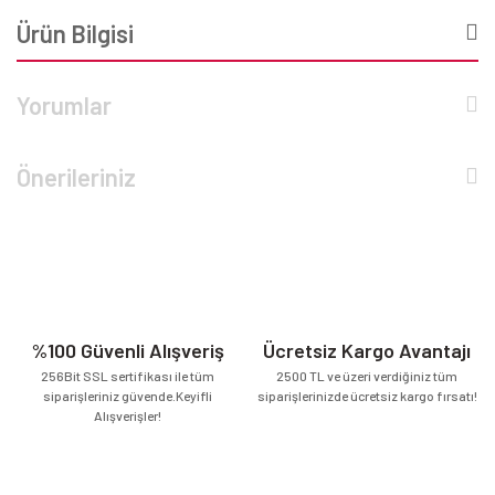
Ürün Bilgisi
Yorumlar
Önerileriniz
%100 Güvenli Alışveriş
Ücretsiz Kargo Avantajı
256Bit SSL sertifikası ile tüm
2500 TL ve üzeri verdiğiniz tüm
siparişleriniz güvende.Keyifli
siparişlerinizde ücretsiz kargo fırsatı!
Alışverişler!