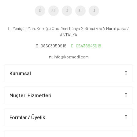
Yenigün Mah. Köroğlu Cad. Yeni Dünya 2 Sitesi 46/A Muratpaşa /
ANTALYA
08503050918
05438843618
M:
info@kozmodi.com
Kurumsal
Müşteri Hizmetleri
Formlar / Üyelik