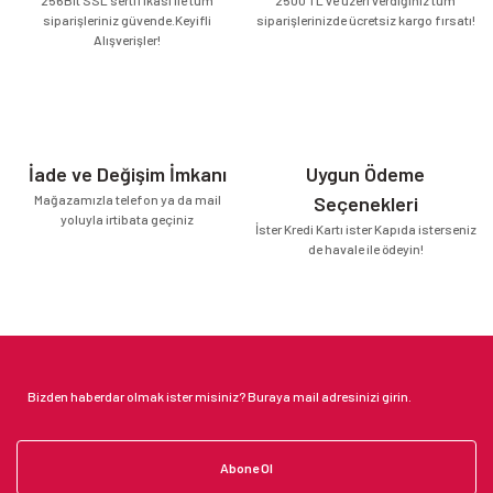
siparişleriniz güvende.Keyifli
siparişlerinizde ücretsiz kargo fırsatı!
Alışverişler!
İade ve Değişim İmkanı
Uygun Ödeme
Mağazamızla telefon ya da mail
Seçenekleri
yoluyla irtibata geçiniz
İster Kredi Kartı ister Kapıda isterseniz
de havale ile ödeyin!
Abone Ol