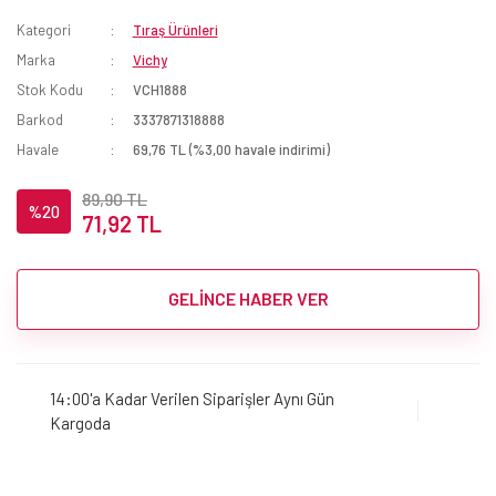
Kategori
Tıraş Ürünleri
Marka
Vichy
Stok Kodu
VCH1888
Barkod
3337871318888
Havale
69,76 TL (%3,00 havale indirimi)
89,90 TL
%20
71,92 TL
GELİNCE HABER VER
14:00'a Kadar Verilen Siparişler Aynı Gün
Kargoda