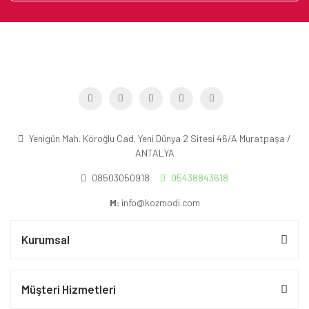
Yenigün Mah. Köroğlu Cad. Yeni Dünya 2 Sitesi 46/A Muratpaşa /
ANTALYA
08503050918
05438843618
M:
info@kozmodi.com
Kurumsal
Müşteri Hizmetleri