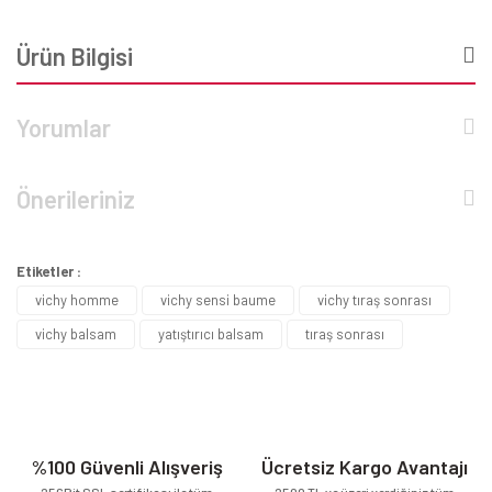
Ürün Bilgisi
Yorumlar
Önerileriniz
Etiketler :
vichy homme
vichy sensi baume
vichy tıraş sonrası
vichy balsam
yatıştırıcı balsam
tıraş sonrası
%100 Güvenli Alışveriş
Ücretsiz Kargo Avantajı
256Bit SSL sertifikası ile tüm
2500 TL ve üzeri verdiğiniz tüm