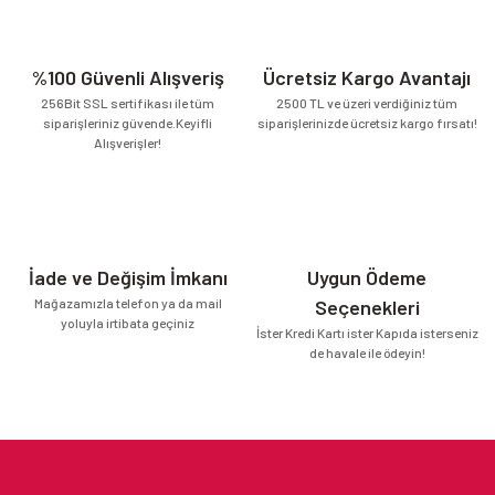
%100 Güvenli Alışveriş
Ücretsiz Kargo Avantajı
256Bit SSL sertifikası ile tüm
2500 TL ve üzeri verdiğiniz tüm
siparişleriniz güvende.Keyifli
siparişlerinizde ücretsiz kargo fırsatı!
Alışverişler!
İade ve Değişim İmkanı
Uygun Ödeme
Mağazamızla telefon ya da mail
Seçenekleri
yoluyla irtibata geçiniz
İster Kredi Kartı ister Kapıda isterseniz
de havale ile ödeyin!