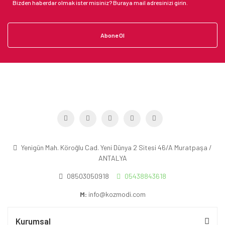
Abone Ol
Yenigün Mah. Köroğlu Cad. Yeni Dünya 2 Sitesi 46/A Muratpaşa /
ANTALYA
08503050918
05438843618
M:
info@kozmodi.com
Kurumsal