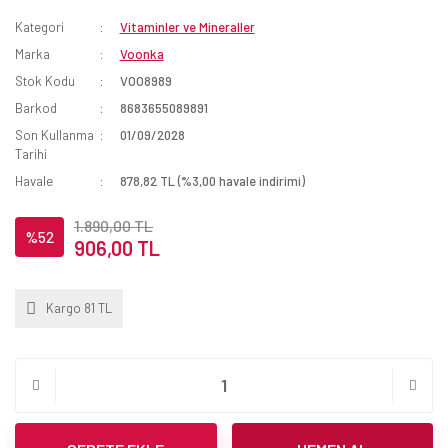
Kategori
Vitaminler ve Mineraller
Marka
Voonka
Stok Kodu
VOO8989
Barkod
8683655089891
Son Kullanma
01/09/2028
Tarihi
Havale
878,82 TL (%3,00 havale indirimi)
1.890,00 TL
%52
906,00 TL
Kargo 81 TL