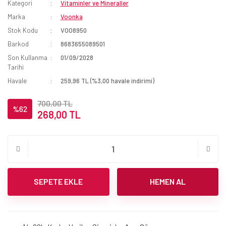
Kategori
Vitaminler ve Mineraller
Marka
Voonka
Stok Kodu
VOO8950
Barkod
8683655089501
Son Kullanma
01/09/2028
Tarihi
Havale
259,96 TL (%3,00 havale indirimi)
700,00 TL
%62
268,00 TL
SEPETE EKLE
HEMEN AL