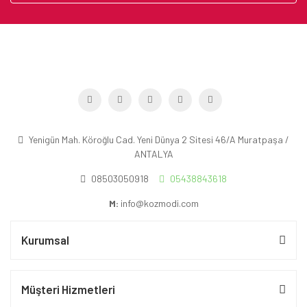
Yenigün Mah. Köroğlu Cad. Yeni Dünya 2 Sitesi 46/A Muratpaşa /
ANTALYA
08503050918
05438843618
M:
info@kozmodi.com
Kurumsal
Müşteri Hizmetleri