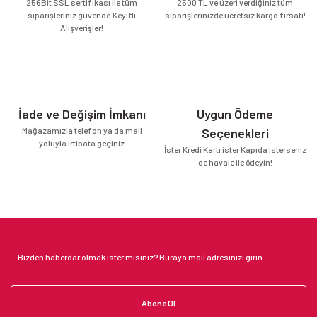
256Bit SSL sertifikası ile tüm
2500 TL ve üzeri verdiğiniz tüm
siparişleriniz güvende.Keyifli
siparişlerinizde ücretsiz kargo fırsatı!
Alışverişler!
İade ve Değişim İmkanı
Uygun Ödeme
Mağazamızla telefon ya da mail
Seçenekleri
yoluyla irtibata geçiniz
İster Kredi Kartı ister Kapıda isterseniz
de havale ile ödeyin!
Abone Ol