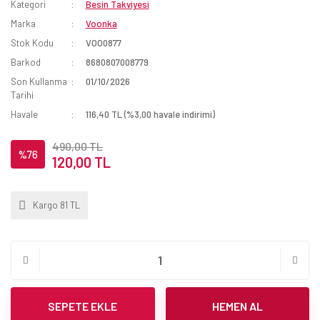
Kategori
Besin Takviyesi
Marka
Voonka
Stok Kodu
VOO0877
Barkod
8680807008779
Son Kullanma
01/10/2026
Tarihi
Havale
116,40 TL (%3,00 havale indirimi)
490,00 TL
%76
120,00 TL
Kargo 81 TL
SEPETE EKLE
HEMEN AL