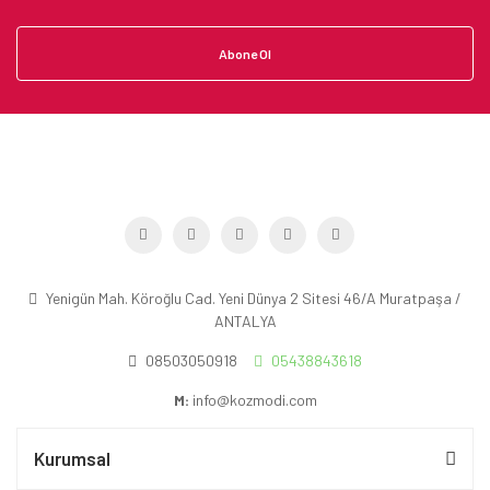
Abone Ol
Yenigün Mah. Köroğlu Cad. Yeni Dünya 2 Sitesi 46/A Muratpaşa /
ANTALYA
08503050918
05438843618
M:
info@kozmodi.com
Kurumsal