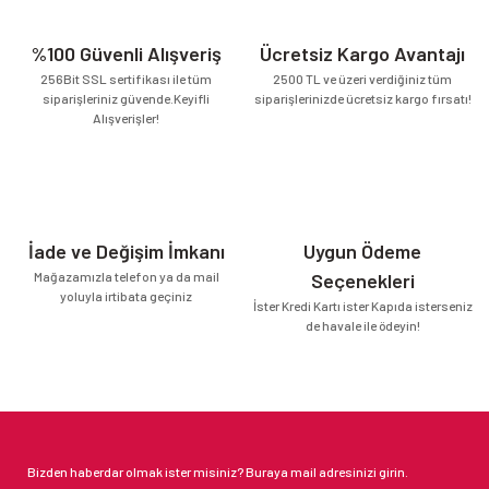
%100 Güvenli Alışveriş
Ücretsiz Kargo Avantajı
256Bit SSL sertifikası ile tüm
2500 TL ve üzeri verdiğiniz tüm
siparişleriniz güvende.Keyifli
siparişlerinizde ücretsiz kargo fırsatı!
Alışverişler!
İade ve Değişim İmkanı
Uygun Ödeme
Mağazamızla telefon ya da mail
Seçenekleri
yoluyla irtibata geçiniz
İster Kredi Kartı ister Kapıda isterseniz
de havale ile ödeyin!