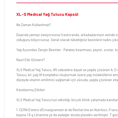
XL-S Medical Yağ Tutucu Kapsül
Ne Zaman Kullanılmalı?
Dışarıda yemeyi seviyorsunuz (restoranda, arkadaşlarınızın evinde vs
olduğunu biliyorsunuz. Genel olarak tükettiğiniz besinlerin tadını ç
Yağ Açısından Zengin Besinler : Patates kızartması, peynir, soslar, ku
Nasıl Etki Gösterir?
XLS Medical Yağ Tutucu, lifli sebzelere dayalı ve yağda çözünen A, D 
Tutucu, bir yağ-lif kompleksi oluşturmak üzere yağ moleküllerini em
düzeyde vitamin emilimini sağlamak için vücuda, yağda çözünen vitam
Kanıtlanmış Etkileri
XLS Medical Yağ Tutucu’nun etkinliği, birçok klinik çalışmada kanıtlan
1. CERN (Centre d’Enseignement et de Recherche en Nutrition, Fransa) t
başına 1.6 g Litramine ya da eşdeğer dozda plasebo verilmiştir. 7 gü