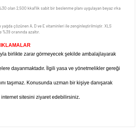
 %30 olan 2,500 kkal’lik sabit bir beslenme planı uygulayan beyaz ırka
yağda çözünen A, D ve E vitaminleri ile zenginleştirilmiştir. XLS
e %39 oranında azaltır.
ÇIKLAMALAR
ıyla birlikte zarar görmeyecek şekilde ambalajlayarak
elere dayanmaktadır. İlgili yasa ve yönetmelikler gereği
lamını taşımaz. Konusunda uzman bir kişiye danışarak
internet sitesini ziyaret edebilirsiniz.
niz.