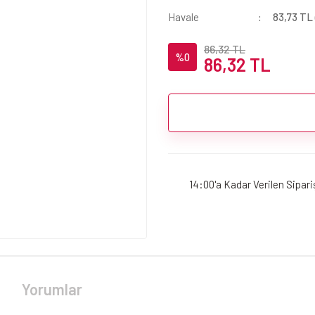
Havale
83,73 TL 
86,32 TL
%0
86,32 TL
14:00'a Kadar Verilen Sipar
Yorumlar