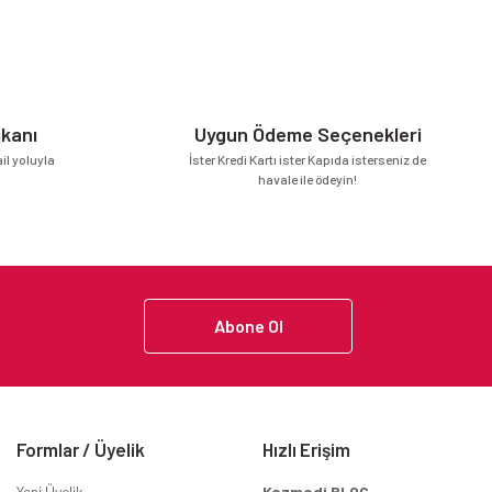
mkanı
Uygun Ödeme Seçenekleri
l yoluyla
İster Kredi Kartı ister Kapıda isterseniz de
havale ile ödeyin!
Abone Ol
Formlar / Üyelik
Hızlı Erişim
Yeni Üyelik
Kozmodi BLOG