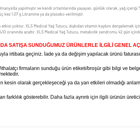
 Almanya’da yapılmıştır ve kendi ortamlarında yaşayan, günlük olarak, yağ içeriği
ç kez 1.07 g Litramine ya da plasebo verilmiştir.
 etkisi yoktur. XLS Medical Yağ Tutucu, dışkıdan vitamin kaybını dengelemek için 
 %10 oranında azaltır. XLS Medical Yağ Tutucu, metabolik sendromu 42 gün içind
DA SATIŞA SUNDUĞUMUZ ÜRÜNLERLE İLGİLİ GENEL A
la irtibata geçiniz. İade ya da değişim yapılacak ürünü faturas
halatçı firmaların sunduğu ürün etiketi/broşür gibi bilgi ve belg
mektedir.
inin kesin olarak gerçekleşeceği ya da yan etkileri olmadığı an
arklılık gösterebilir. Daha fazla ayrıntı için ilgili ürünün üretici 
da yetersiz gördüğünüz noktaları öneri formunu kullanarak tarafımıza iletebilirsi
Bu ürüne ilk yorumu siz yapın!