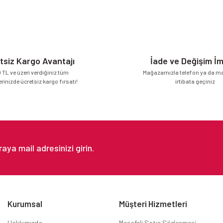
Yorum Yaz
tsiz Kargo Avantajı
İade ve Değişim İ
 TL ve üzeri verdiğiniz tüm
Mağazamızla telefon ya da mai
erinizde ücretsiz kargo fırsatı!
irtibata geçiniz
Gönder
Kurumsal
Müşteri Hizmetleri
Hakkımızda
Mesafeli Satış Sözleşmesi