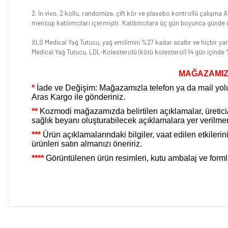
2. İn vivo, 2 kollu, randomize, çift kör ve plasebo kontrollü çalışma
mensup katılımcıları içermiştir. Katılımcılara üç gün boyunca günde ü
XLS Medical Yağ Tutucu, yağ emilimini %27 kadar azaltır ve hiçbir yan
Medical Yağ Tutucu, LDL-Kolesterolü (kötü kolesterol) 14 gün içinde
MAĞAZAMIZ
*
İade ve Değişim: Mağazamızla telefon ya da mail yoluy
Aras Kargo ile gönderiniz.
**
Kozmodi mağazamızda belirtilen açıklamalar, üretici/it
sağlık beyanı oluşturabilecek açıklamalara yer verilme
***
Ürün açıklamalarındaki bilgiler, vaat edilen etkiler
ürünleri satın almanızı öneririz.
****
Görüntülenen ürün resimleri, kutu ambalaj ve formları f
Bu ürünün fiyat bilgisi, resim, ürün açıklamalarında ve diğer konular
Görüş ve önerileriniz için teşekkür ederiz.