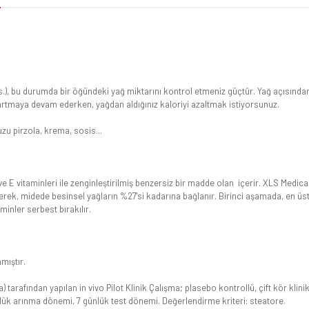
.), bu durumda bir öğündeki yağ miktarını kontrol etmeniz güçtür. Yağ açısından
ıkartmaya devam ederken, yağdan aldığınız kaloriyi azaltmak istiyorsunuz.
zu pirzola, krema, sosis...
ve E vitaminleri ile zenginleştirilmiş benzersiz bir madde olan içerir. XLS Medic
erek, midede besinsel yağların %27'si kadarına bağlanır. Birinci aşamada, en ü
inler serbest bırakılır.
mıştır.
arafından yapılan in vivo Pilot Klinik Çalışma; plasebo kontrollü, çift kör klini
nlük arınma dönemi, 7 günlük test dönemi. Değerlendirme kriteri: steatore.