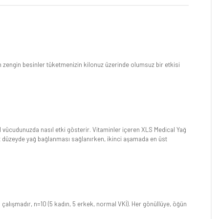
 zengin besinler tüketmenizin kilonuz üzerinde olumsuz bir etkisi
al vücudunuzda nasıl etki gösterir. Vitaminler içeren XLS Medical Yağ
st düzeyde yağ bağlanması sağlanırken, ikinci aşamada en üst
k çalışmadır, n=10 (5 kadın, 5 erkek, normal VKİ). Her gönüllüye, öğün