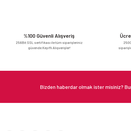
Ürün resmi kalitesiz, bozuk veya görüntülenemiyor.
Ürün açıklamasında eksik bilgiler bulunuyor.
Ürün bilgilerinde hatalar bulunuyor.
Ürün fiyatı diğer sitelerden daha pahalı.
%100 Güvenli Alışveriş
Ücre
Bu ürüne benzer farklı alternatifler olmalı.
256Bit SSL sertifikası ile tüm siparişleriniz
2500
güvende.Keyifli Alışverişler!
siparişl