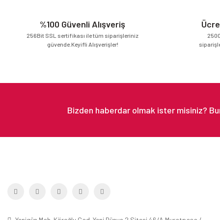
Ürün bilgilerinde hatalar bulunuyor.
Dr. Selma ŞENER | 30/07/2018
Ürün fiyatı diğer sitelerden daha pahalı.
%100 Güvenli Alışveriş
Ücre
Bu ürüne benzer farklı alternatifler olmalı.
256Bit SSL sertifikası ile tüm siparişleriniz
2500
Yorum Yaz
güvende.Keyifli Alışverişler!
siparişl
Yenigün Mah. Köroğlu Cad. Yeni Dünya 2 Sitesi 46/A Muratpaşa /