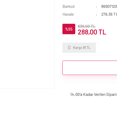
Barkod
86907120
Havale
279,36 TL
639,00 TL
%55
288,00 TL
Kargo 81 TL
14:00'a Kadar Verilen Sipar