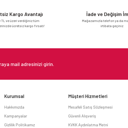
tsiz Kargo Avantajı
İade ve Değişim İ
 TL ve üzeri verdiğiniz tüm
Mağazamızla telefon ya da mai
erinizde ücretsiz kargo fırsatı!
irtibata geçiniz
Gönder
Kurumsal
Müşteri Hizmetleri
Hakkımızda
Mesafeli Satış Sözleşmesi
Kampanyalar
Güvenli Alışveriş
Gizlilik Politikamız
KVKK Aydınlatma Metni