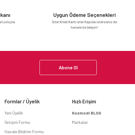
mkanı
Uygun Ödeme Seçenekleri
l yoluyla
İster Kredi Kartı ister Kapıda isterseniz de
havale ile ödeyin!
Abone Ol
Formlar / Üyelik
Hızlı Erişim
Yeni Üyelik
Kozmodi BLOG
İletişim Formu
Markalar
Havale Bildirim Formu