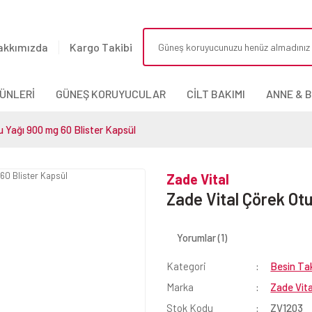
akkımızda
Kargo Takibi
ÜNLERİ
GÜNEŞ KORUYUCULAR
CİLT BAKIMI
ANNE & 
u Yağı 900 mg 60 Blister Kapsül
Zade Vital
Zade Vital Çörek Ot
Yorumlar (1)
Kategori
Besin Tak
Marka
Zade Vita
Stok Kodu
ZV1203