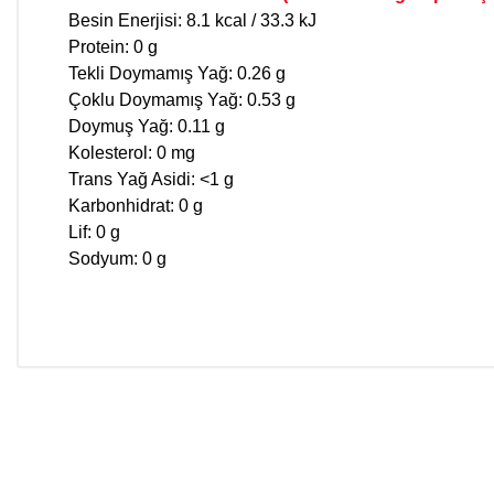
Besin Enerjisi: 8.1 kcal / 33.3 kJ
Protein: 0 g
Tekli Doymamış Yağ: 0.26 g
Çoklu Doymamış Yağ: 0.53 g
Doymuş Yağ: 0.11 g
Kolesterol: 0 mg
Trans Yağ Asidi: <1 g
Karbonhidrat: 0 g
Lif: 0 g
Sodyum: 0 g
Bu ürünün fiyat bilgisi, resim, ürün açıklamalarında ve diğer konular
Görüş ve önerileriniz için teşekkür ederiz.
Zade Vital Çörek Otu Yağı
Ürün resmi kalitesiz, bozuk veya görüntülenemiyor.
Ürün açıklamasında eksik bilgiler bulunuyor.
4 adet Zade Vital Çörek Otu Yağı 900 mg (soğuk pres) (60 kapsüllük) 