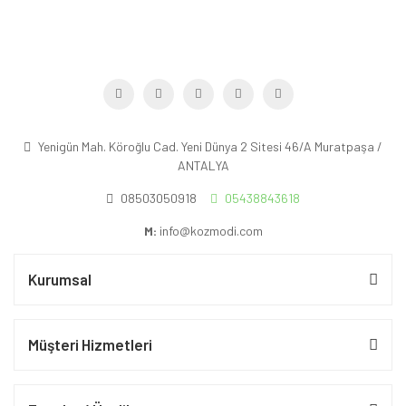
Yenigün Mah. Köroğlu Cad. Yeni Dünya 2 Sitesi 46/A Muratpaşa /
ANTALYA
08503050918
05438843618
M:
info@kozmodi.com
Kurumsal
Müşteri Hizmetleri