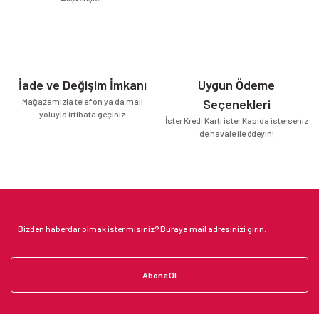
İade ve Değişim İmkanı
Uygun Ödeme
Mağazamızla telefon ya da mail
Seçenekleri
yoluyla irtibata geçiniz
İster Kredi Kartı ister Kapıda isterseniz
de havale ile ödeyin!
Abone Ol