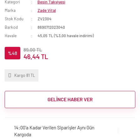
Kategori
Besin Takviyesi
Marka
Zade Vital
Stok Kodu
ZV2304
Barkod
8690712023040
Havale
45,05 TL (%3,00 havale indirimi)
89,00 TL
%48
46,44 TL
Kargo 81 TL
GELİNCE HABER VER
14:00'a Kadar Verilen Siparişler Aynı Gün
Kargoda