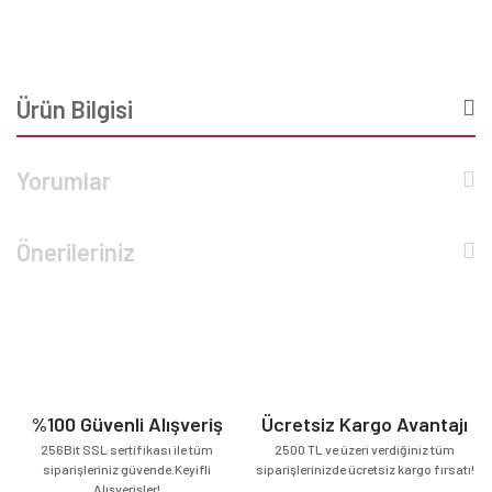
Ürün Bilgisi
Yorumlar
Önerileriniz
%100 Güvenli Alışveriş
Ücretsiz Kargo Avantajı
256Bit SSL sertifikası ile tüm
2500 TL ve üzeri verdiğiniz tüm
siparişleriniz güvende.Keyifli
siparişlerinizde ücretsiz kargo fırsatı!
Alışverişler!