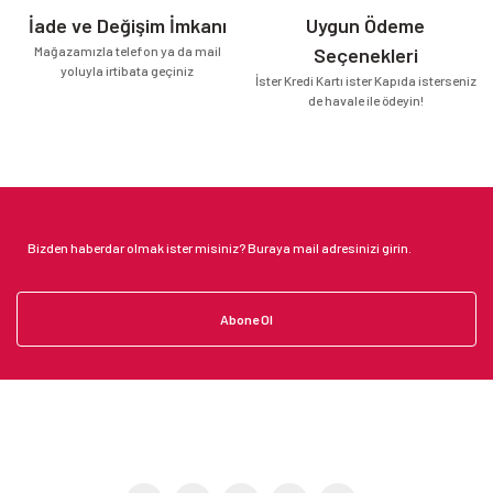
İade ve Değişim İmkanı
Uygun Ödeme
Mağazamızla telefon ya da mail
Seçenekleri
yoluyla irtibata geçiniz
İster Kredi Kartı ister Kapıda isterseniz
de havale ile ödeyin!
Abone Ol