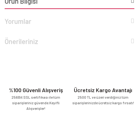
Ürün Bilgisi
Yorumlar
Önerileriniz
%100 Güvenli Alışveriş
Ücretsiz Kargo Avantajı
256Bit SSL sertifikası ile tüm
2500 TL ve üzeri verdiğiniz tüm
siparişleriniz güvende.Keyifli
siparişlerinizde ücretsiz kargo fırsatı!
Alışverişler!