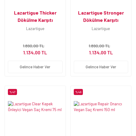
Lazartigue Thicker
Lazartigue Stronger
Dökülme Karşıtı
Dökülme Karşıtı
Güçlendirici Vegan Saç
Güçlendirici Vegan Saç
Lazartigue
Lazartigue
Serumu 50 ml
Serumu 50 ml
1.890,00 TL
1.890,00 TL
1.134,00 TL
1.134,00 TL
Gelince Haber Ver
Gelince Haber Ver
%47
%46