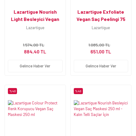
Lazartigue Nourish
Lazartigue Exfoliate
Light Besleyici Vegan
Vegan Saç Peelingi 75
Saç Maskesi 250 ml -
ml
Lazartigue
Lazartigue
İnce Telli Saçlar İçin
1.574,00 TL
1.085,00 TL
884,40 TL
651,00 TL
Gelince Haber Ver
Gelince Haber Ver
%40
%40