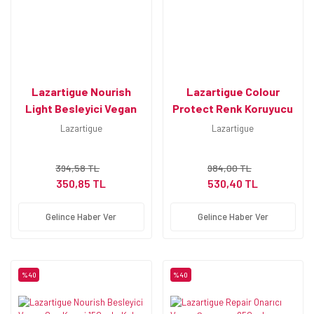
Lazartigue Nourish
Lazartigue Colour
Light Besleyici Vegan
Protect Renk Koruyucu
Saç Kremi 150 ml - İnce
Vegan Saç Kremi 150 ml
Lazartigue
Lazartigue
Telli Saçlar İçin
394,58 TL
984,00 TL
350,85 TL
530,40 TL
Gelince Haber Ver
Gelince Haber Ver
%40
%40