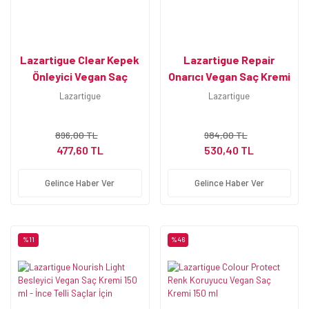
Lazartigue Clear Kepek
Lazartigue Repair
Önleyici Vegan Saç
Onarıcı Vegan Saç Kremi
Kremi 75 ml
150 ml
Lazartigue
Lazartigue
896,00 TL
984,00 TL
477,60 TL
530,40 TL
Gelince Haber Ver
Gelince Haber Ver
%11
%46