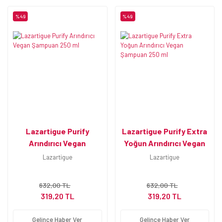
%49
%49
Lazartigue Purify
Lazartigue Purify Extra
Arındırıcı Vegan
Yoğun Arındırıcı Vegan
Şampuan 250 ml
Şampuan 250 ml
Lazartigue
Lazartigue
632,00 TL
632,00 TL
319,20 TL
319,20 TL
Gelince Haber Ver
Gelince Haber Ver