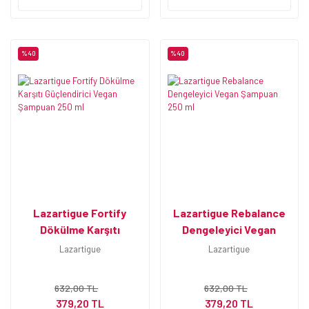
%40
%40
Lazartigue Fortify
Lazartigue Rebalance
Dökülme Karşıtı
Dengeleyici Vegan
Güçlendirici Vegan
Şampuan 250 ml
Lazartigue
Lazartigue
Şampuan 250 ml
632,00 TL
632,00 TL
379,20 TL
379,20 TL