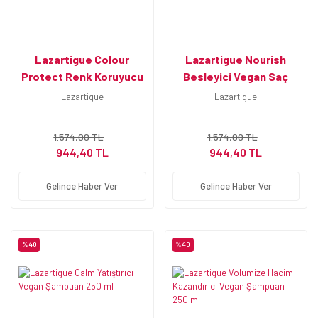
Lazartigue Colour
Lazartigue Nourish
Protect Renk Koruyucu
Besleyici Vegan Saç
Vegan Saç Maskesi 250
Maskesi 250 ml - Kalın
Lazartigue
Lazartigue
ml
Telli Saçlar İçin
1.574,00 TL
1.574,00 TL
944,40 TL
944,40 TL
Gelince Haber Ver
Gelince Haber Ver
%40
%40