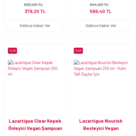
632,00 TL
944,00 TL
379,20 TL
566,40 TL
Gelince Haber Ver
Gelince Haber Ver
%40
%40
Lazartigue Clear Kepek
Lazartigue Nourish
Önleyici Vegan Şampuan
Besleyici Vegan
250 ml
Şampuan 250 ml - Kalın