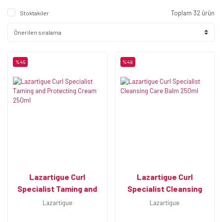
Toplam 32 ürün
Stoktakiler
%45
%49
Lazartigue Curl
Lazartigue Curl
Specialist Taming and
Specialist Cleansing
Protecting Cream
Care Balm 250ml
Lazartigue
Lazartigue
250ml