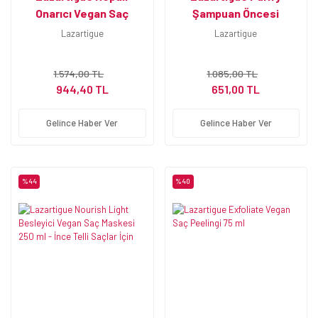
Onarıcı Vegan Saç
Şampuan Öncesi
Maskesi 250 ml
Arındırıcı Vegan Ön
Lazartigue
Lazartigue
Şampuan 75 ml
1.574,00 TL
1.085,00 TL
944,40 TL
651,00 TL
Gelince Haber Ver
Gelince Haber Ver
%44
%40