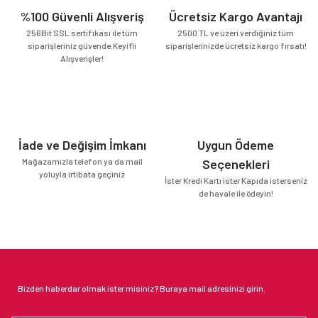
%100 Güvenli Alışveriş
Ücretsiz Kargo Avantajı
256Bit SSL sertifikası ile tüm
2500 TL ve üzeri verdiğiniz tüm
siparişleriniz güvende.Keyifli
siparişlerinizde ücretsiz kargo fırsatı!
Alışverişler!
İade ve Değişim İmkanı
Uygun Ödeme
Mağazamızla telefon ya da mail
Seçenekleri
yoluyla irtibata geçiniz
İster Kredi Kartı ister Kapıda isterseniz
de havale ile ödeyin!