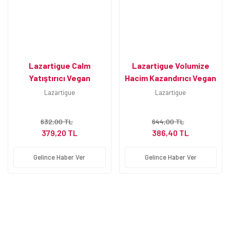
Lazartigue Calm
Lazartigue Volumize
Yatıştırıcı Vegan
Hacim Kazandırıcı Vegan
Şampuan 250 ml
Şampuan 250 ml
Lazartigue
Lazartigue
632,00 TL
644,00 TL
379,20 TL
386,40 TL
Gelince Haber Ver
Gelince Haber Ver