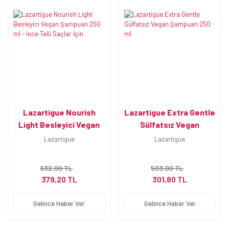
Lazartigue Nourish
Lazartigue Extra Gentle
Light Besleyici Vegan
Sülfatsız Vegan
Şampuan 250 ml - İnce
Şampuan 250 ml
Lazartigue
Lazartigue
Telli Saçlar İçin
632,00 TL
503,00 TL
379,20 TL
301,80 TL
Gelince Haber Ver
Gelince Haber Ver