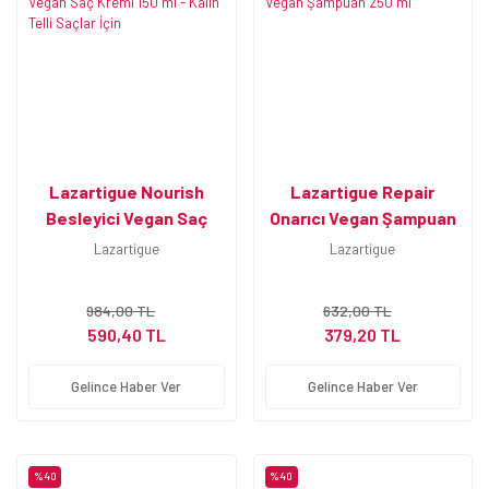
Lazartigue Nourish
Lazartigue Repair
Besleyici Vegan Saç
Onarıcı Vegan Şampuan
Kremi 150 ml - Kalın Telli
250 ml
Lazartigue
Lazartigue
Saçlar İçin
984,00 TL
632,00 TL
590,40 TL
379,20 TL
Gelince Haber Ver
Gelince Haber Ver
%40
%40