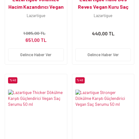
Hacim Kazandırıcı Vegan
Reves Vegan Kuru Saç
Saç Spreyi 100 ml
Bakım Yağı 50 ml
Lazartigue
Lazartigue
1.085,00 TL
440,00 TL
651,00 TL
Gelince Haber Ver
Gelince Haber Ver
%40
%40