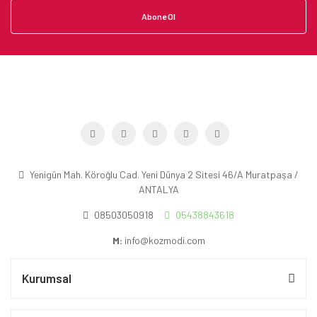
Abone Ol
Yenigün Mah. Köroğlu Cad. Yeni Dünya 2 Sitesi 46/A Muratpaşa /
ANTALYA
08503050918
05438843618
M:
info@kozmodi.com
Kurumsal