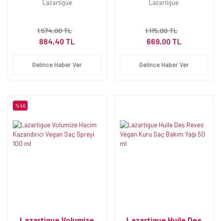
Hydrating Mask 250ml
Lazartigue
Lazartigue
1.574,00 TL
1.115,00 TL
884,40 TL
669,00 TL
Gelince Haber Ver
Gelince Haber Ver
%40
Lazartigue Volumize
Lazartigue Huile Des