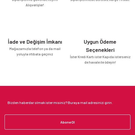
Alışverişler!
Vücut Yağları ve Kremleri
İade ve Değişim İmkanı
Uygun Ödeme
Mağazamızla telefon ya da mail
Seçenekleri
yoluyla irtibata geçiniz
İster Kredi Kartı ister Kapıda isterseniz
de havale ile ödeyin!
Abone Ol