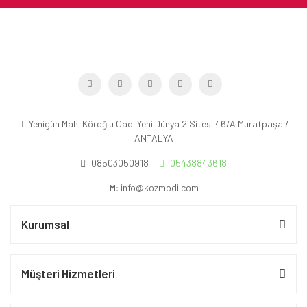
Yenigün Mah. Köroğlu Cad. Yeni Dünya 2 Sitesi 46/A Muratpaşa /
ANTALYA
08503050918
05438843618
M:
info@kozmodi.com
Kurumsal
Müşteri Hizmetleri