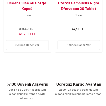
Ocean Pulse 30 Softjel
Efervit Sambucus Nigra
Kapsül
Efervesan 20 Tablet
Orzax
Orzax
819,50 TL
47,50 TL
492,00 TL
Gelince Haber Ver
Gelince Haber Ver
%100 Güvenli Alışveriş
Ücretsiz Kargo Avantajı
256Bit SSL sertifikası ile tüm
2500 TL ve üzeri verdiğiniz tüm
siparişleriniz güvende.Keyifli
siparişlerinizde ücretsiz kargo fırsatı!
Alışverişler!