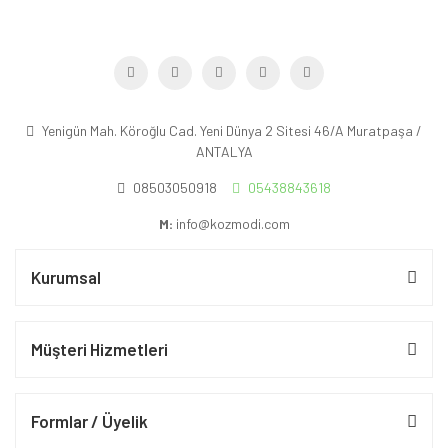
Yenigün Mah. Köroğlu Cad. Yeni Dünya 2 Sitesi 46/A Muratpaşa /
ANTALYA
08503050918
05438843618
M:
info@kozmodi.com
Kurumsal
Müşteri Hizmetleri
Formlar / Üyelik