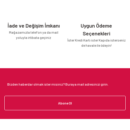
İade ve Değişim İmkanı
Uygun Ödeme
Mağazamızla telefon ya da mail
Seçenekleri
yoluyla irtibata geçiniz
İster Kredi Kartı ister Kapıda isterseniz
de havale ile ödeyin!
Abone Ol