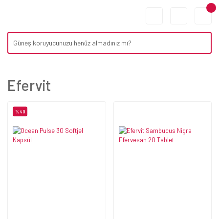
Efervit
%40