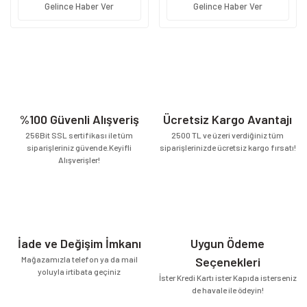
Gelince Haber Ver
Gelince Haber Ver
%100 Güvenli Alışveriş
Ücretsiz Kargo Avantajı
256Bit SSL sertifikası ile tüm
2500 TL ve üzeri verdiğiniz tüm
siparişleriniz güvende.Keyifli
siparişlerinizde ücretsiz kargo fırsatı!
Alışverişler!
İade ve Değişim İmkanı
Uygun Ödeme
Mağazamızla telefon ya da mail
Seçenekleri
yoluyla irtibata geçiniz
İster Kredi Kartı ister Kapıda isterseniz
de havale ile ödeyin!