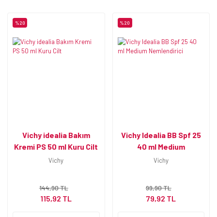
%20
%20
Vichy idealia Bakım
Vichy Idealia BB Spf 25
Kremi PS 50 ml Kuru Cilt
40 ml Medium
Nemlendirici
Vichy
Vichy
144,90 TL
99,90 TL
115,92 TL
79,92 TL