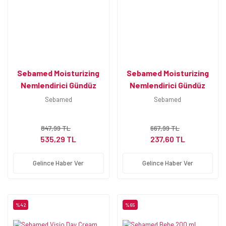
Sebamed Moisturizing
Sebamed Moisturizing
Nemlendirici Gündüz
Nemlendirici Gündüz
Kremi 75 ml
Kremi Tüp 50 ml
Sebamed
Sebamed
847,99 TL
667,99 TL
535,29 TL
237,60 TL
Gelince Haber Ver
Gelince Haber Ver
%42
%65