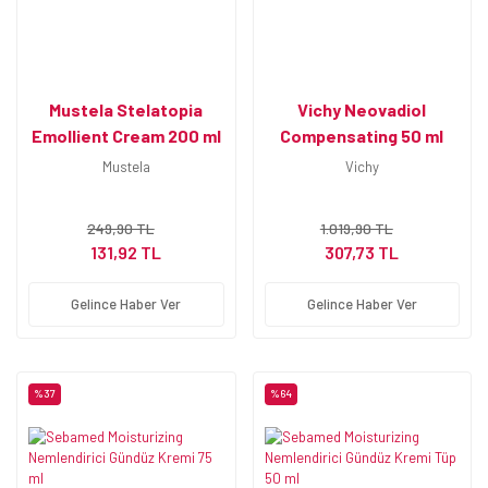
Mustela Stelatopia
Vichy Neovadiol
Emollient Cream 200 ml
Compensating 50 ml
Bebek Bakım Kremi
Normal-Karma Gündüz
Mustela
Vichy
Kremi
249,90 TL
1.019,90 TL
131,92 TL
307,73 TL
Gelince Haber Ver
Gelince Haber Ver
%37
%64