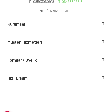
08503050918
05438843618
M:
info@kozmodi.com
Kurumsal
Müşteri Hizmetleri
Formlar / Üyelik
Hızlı Erişim