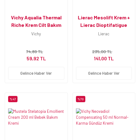
Vichy Aqualia Thermal
Lierac Mesolift Krem +
Riche Krem Cilt Bakım
Lierac Dioptifatigue
Festivali Seti
Balm G
Vichy
Lierac
74,89 TL
235,00 TL
59,92 TL
141,00 TL
Gelince Haber Ver
Gelince Haber Ver
%47
%70