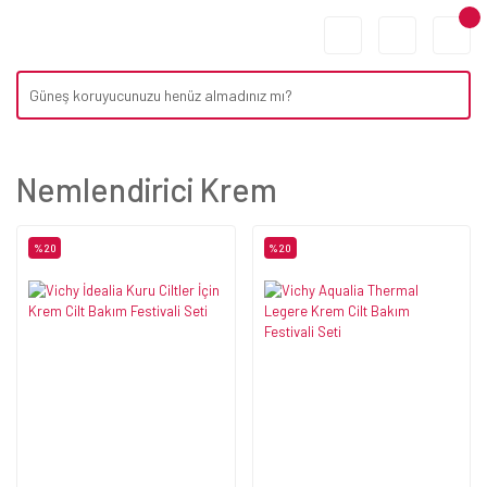
Nemlendirici Krem
%20
%20