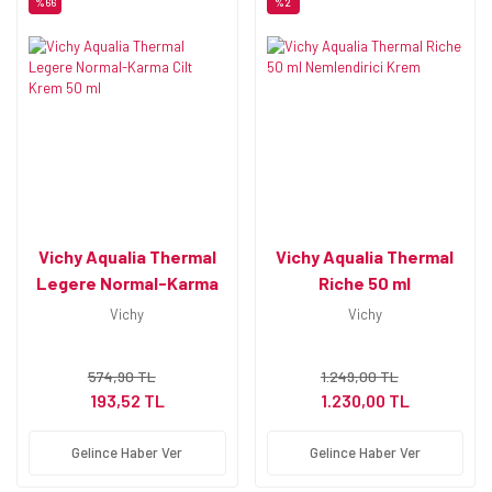
%66
%2
Vichy Aqualia Thermal
Vichy Aqualia Thermal
Legere Normal-Karma
Riche 50 ml
Cilt Krem 50 ml
Nemlendirici Krem
Vichy
Vichy
574,90 TL
1.249,00 TL
193,52 TL
1.230,00 TL
Gelince Haber Ver
Gelince Haber Ver