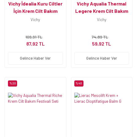
Vichy İdealia Kuru Ciltler
Vichy Aqualia Thermal
İçin Krem Cilt Bakım
Legere Krem Cilt Bakım
Festivali Seti
Festivali Seti
Vichy
Vichy
109,91 TL
74,89 TL
87,92 TL
59,92 TL
Gelince Haber Ver
Gelince Haber Ver
%20
%40