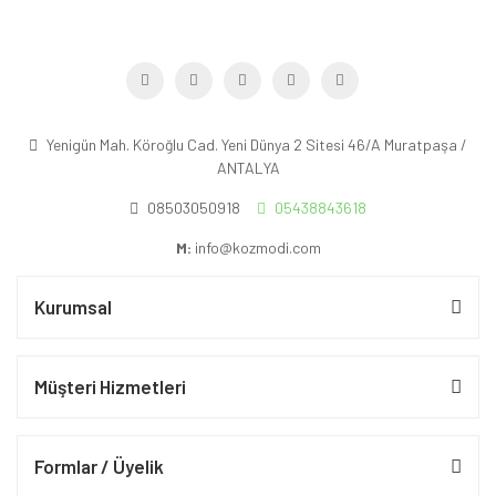
Yenigün Mah. Köroğlu Cad. Yeni Dünya 2 Sitesi 46/A Muratpaşa /
ANTALYA
08503050918
05438843618
M:
info@kozmodi.com
Kurumsal
Müşteri Hizmetleri
Formlar / Üyelik