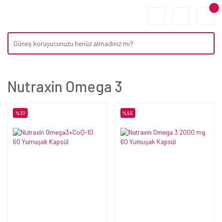
Nutraxin Omega 3
%37
%55