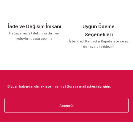
İade ve Değişim İmkanı
Uygun Ödeme
Mağazamızla telefon ya da mail
Seçenekleri
yoluyla irtibata geçiniz
İster Kredi Kartı ister Kapıda isterseniz
de havale ile ödeyin!
Abone Ol