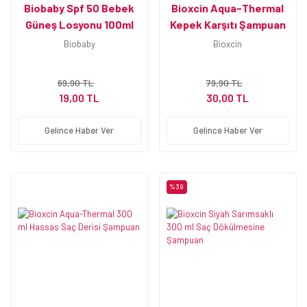
Biobaby Spf 50 Bebek
Bioxcin Aqua-Thermal
Güneş Losyonu 100ml
Kepek Karşıtı Şampuan
+Bebek Peştemali +
300 ml
Biobaby
Bioxcin
Aftersun HEDİYE
69,90 TL
79,90 TL
19,00 TL
30,00 TL
Gelince Haber Ver
Gelince Haber Ver
%39