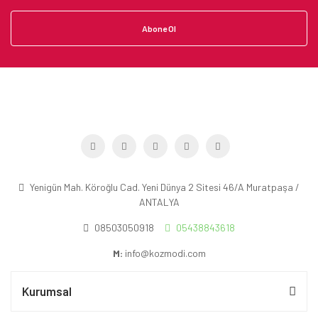
Abone Ol
Yenigün Mah. Köroğlu Cad. Yeni Dünya 2 Sitesi 46/A Muratpaşa /
ANTALYA
08503050918
05438843618
M:
info@kozmodi.com
Kurumsal