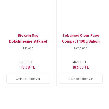
Bioxcin Saç
Sebamed Clear Face
Dökülmesine Bitkisel
Compact 100g Sabun
180 gr Sabun
Bioxcin
Sebamed
14,00 TL
467,00 TL
10,08 TL
163,00 TL
Gelince Haber Ver
Gelince Haber Ver