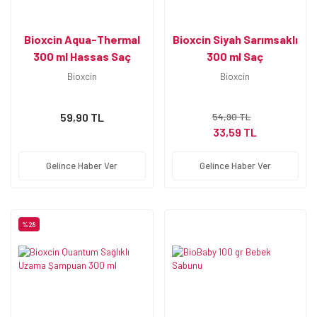
Bioxcin Aqua-Thermal
Bioxcin Siyah Sarımsaklı
300 ml Hassas Saç
300 ml Saç
Derisi Şampuan
Dökülmesine Şampuan
Bioxcin
Bioxcin
59,90 TL
54,90 TL
33,59 TL
Gelince Haber Ver
Gelince Haber Ver
%28