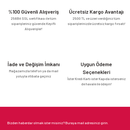
%100 Güvenli Alışveriş
Ücretsiz Kargo Avantajı
256Bit SSL sertifikası ile tüm
2500 TL ve üzeri verdiğiniz tüm
siparişleriniz güvende.Keyifli
siparişlerinizde ücretsiz kargo fırsatı!
Alışverişler!
İade ve Değişim İmkanı
Uygun Ödeme
Mağazamızla telefon ya da mail
Seçenekleri
yoluyla irtibata geçiniz
İster Kredi Kartı ister Kapıda isterseniz
de havale ile ödeyin!