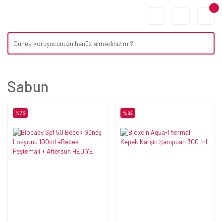
Sabun
%73
%62